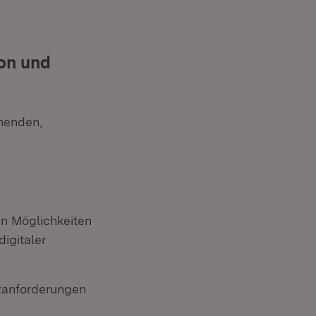
ion und
chenden,
en Möglichkeiten
igitaler
zanforderungen