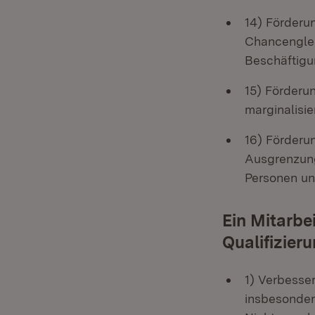
14) Förderun
Chancenglei
Beschäftigu
15) Förderu
marginalisi
16) Förderu
Ausgrenzung
Personen un
Ein Mitarbe
Qualifizier
1) Verbesse
insbesonder