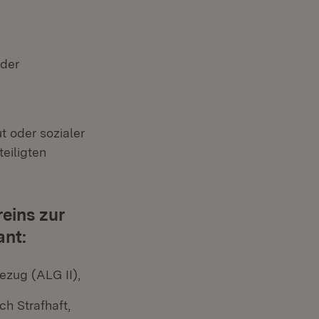
 der
t oder sozialer
eiligten
reins zur
ant:
ezug (ALG II),
h Strafhaft,