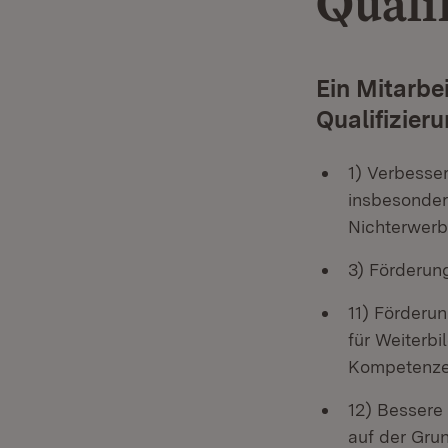
Qualif
Ein Mitarbe
Qualifizieru
1) Verbesse
insbesonder
Nichterwer
3) Förderun
11) Förderu
für Weiterbi
Kompetenz
12) Bessere
auf der Gru