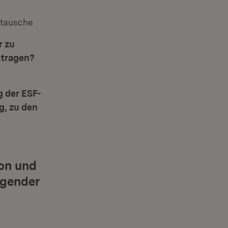
stausche
r zu
utragen?
 der ESF-
g, zu den
ion und
olgender