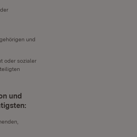
 der
ngehörigen und
t oder sozialer
eiligten
ion und
tigsten:
chenden,