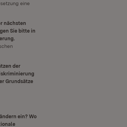
msetzung eine
er nächsten
en Sie bitte in
erung.
ischen
tzen der
iskriminierung
ser Grundsätze
Ländern ein? Wo
tionale