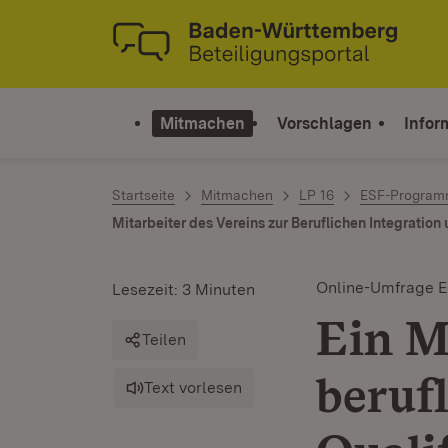
Zum Inhalt springen
Link zur Startseite
Mitmachen
Vorschlagen
Infor
Startseite
Mitmachen
LP 16
ESF-Program
Mitarbeiter des Vereins zur Beruflichen Integration 
Online-Umfrage 
Lesezeit: 3 Minuten
Ein M
Teilen
beruf
Text vorlesen