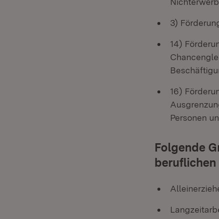
Nichterwerb
3) Förderun
14) Förderun
Chancenglei
Beschäftigu
16) Förderu
Ausgrenzung
Personen un
Folgende Gr
beruflichen 
Alleinerzie
Langzeitarbe