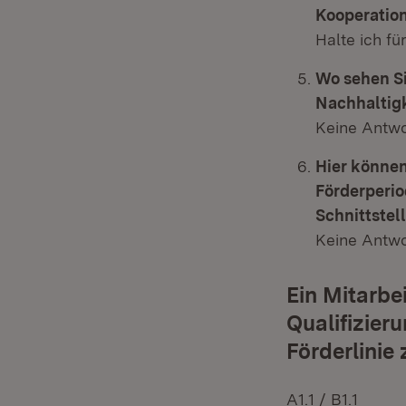
Kooperation
Halte ich fü
Wo sehen S
Nachhaltigk
Keine Antwo
Hier können
Förderperio
Schnittstell
Keine Antwo
Ein Mitarbe
Qualifizieru
Förderlinie
A1.1 / B1.1