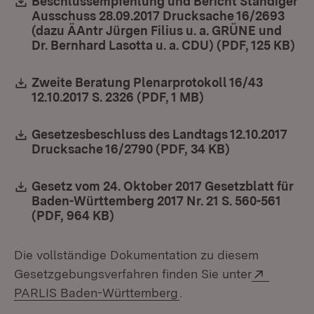
Download:
Beschlussempfehlung und Bericht Ständiger
Ausschuss 28.09.2017 Drucksache 16/2693
(dazu ÄAntr Jürgen Filius u. a. GRÜNE und
Dr. Bernhard Lasotta u. a. CDU) (PDF, 125 KB)
(Öf
Download:
Zweite Beratung Plenarprotokoll 16/43
12.10.2017 S. 2326 (PDF, 1 MB)
(Öffnet in neuem F
Download:
Gesetzesbeschluss des Landtags 12.10.2017
Drucksache 16/2790 (PDF, 34 KB)
(Öffnet in ne
Download:
Gesetz vom 24. Oktober 2017 Gesetzblatt für
Baden-Württemberg 2017 Nr. 21 S. 560-561
(PDF, 964 KB)
(Öffnet in neuem Fenster)
Die vollständige Dokumentation zu diesem
Extern:
Gesetzgebungsverfahren finden Sie unter
(Öffnet in neuem Fenste
PARLIS Baden-Württemberg
.