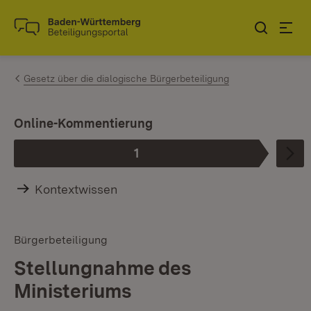
Zum Inhalt springen
Link zur Startseite
Gesetz über die dialogische Bürgerbeteiligung
I
Online-Kommentierung
1
Phase
:
Kontextwissen
Bürgerbeteiligung
Stellungnahme des
Ministeriums