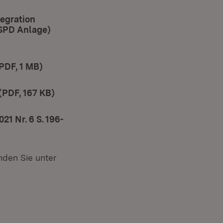
egration
 SPD Anlage)
PDF, 1 MB)
(Öffnet in neuem Fenster)
(PDF, 167 KB)
(Öffnet in neuem Fenster)
1 Nr. 6 S. 196-
nden Sie unter