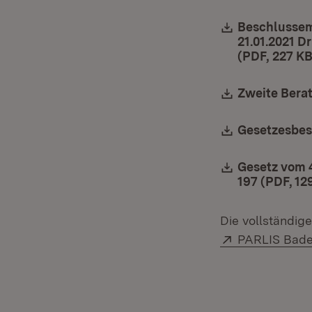
Download:
Beschlussem
21.01.2021 D
(PDF, 227 KB
Download:
Zweite Berat
Download:
Gesetzesbes
Download:
Gesetz vom 4
197 (PDF, 12
Die vollständig
Extern:
PARLIS Bad