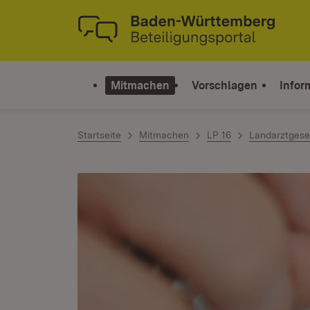
Zum Inhalt springen
Link zur Startseite
Mitmachen
Vorschlagen
Infor
Startseite
Mitmachen
LP 16
Landarztgese