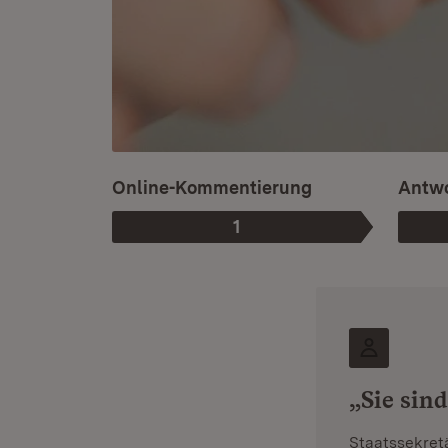
Online-Kommentierung
Antwo
1
Phase
:
„Sie sin
Staatssekret