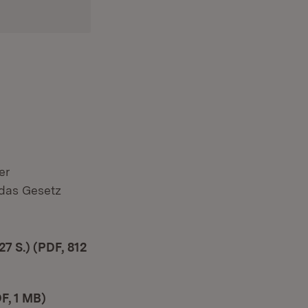
er
das Gesetz
7 S.) (PDF, 812
F, 1 MB)
(Öffnet in neuem Fenster)