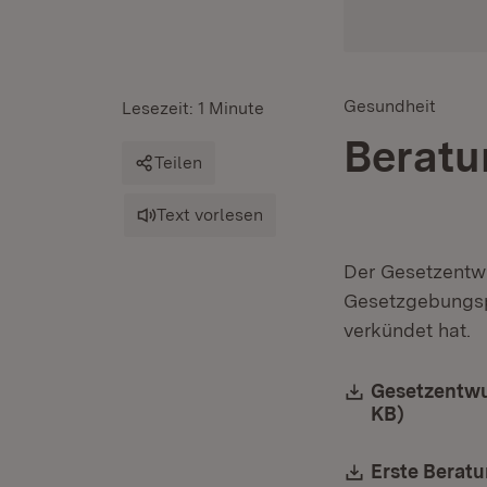
Gesundheit
Lesezeit: 1 Minute
Beratu
Teilen
Text vorlesen
Der Gesetzentwu
Gesetzgebungsp
verkündet hat.
Download:
Gesetzentwur
KB)
(Öffnet 
Download:
Erste Beratu