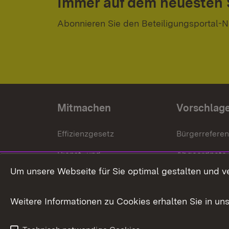
Immer auf dem neuesten
Abonnieren Sie den Beteiligungsportal-N
Mitmachen
Vorschlag
Effizienzgesetz
Bürgerrefere
Dienst- und
Abgeordnete
Versorgungsbezüge
Um unsere Webseite für Sie optimal gestalten und v
Bürgerbeauft
Kommunale Verfahren
Petition
Weitere Informationen zu Cookies erhalten Sie in un
Weitere
Volksantrag
Beteiligungsprozesse