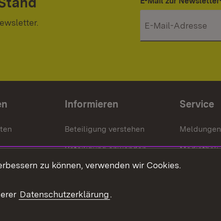
 Stand
E-Mail zur Newslett
ewsletter.
en
Informieren
Service
nten
Beteiligung verstehen
Meldungen
Beteiligung anwenden
Mediathek
erbessern zu können, verwenden wir Cookies.
ragte
Beteiligung stärken
Publikatio
Beteiligung erleben
Glossar
serer
Datenschutzerklärung
.
Beteiligung erforschen