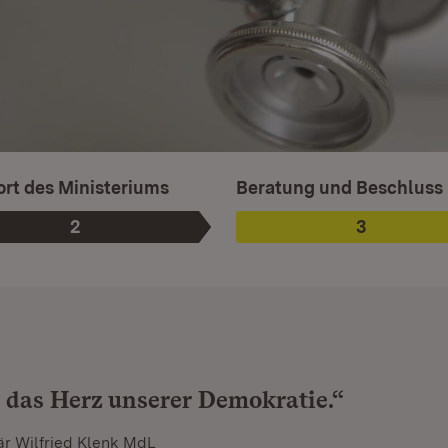
Ist ausgewählt.
rt des Ministeriums
Beratung und Beschluss
2
3
Phase
:
Phase
:
d das Herz unserer Demokratie.“
är Wilfried Klenk MdL