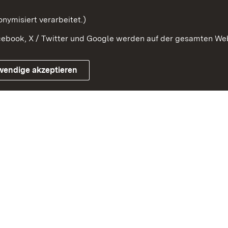
mung
nymisiert verarbeitet.)
ebook, X / Twitter und Google werden auf der gesamten Webs
Impressum
Kontakt
Benutzungshinweise
Netiqu
wendige akzeptieren