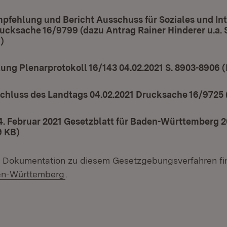
pfehlung und Bericht Ausschuss für Soziales und Int
rucksache 16/9799 (dazu Antrag Rainer Hinderer u.a.
)
(Öffnet in neuem Fenster)
ung Plenarprotokoll 16/143 04.02.2021 S. 8903-8906 (
chluss des Landtags 04.02.2021 Drucksache 16/9725 
. Februar 2021 Gesetzblatt für Baden-Württemberg 202
9 KB)
(Öffnet in neuem Fenster)
e Dokumentation zu diesem Gesetzgebungsverfahren fi
(Öffnet in neuem Fenster)
en-Württemberg
.