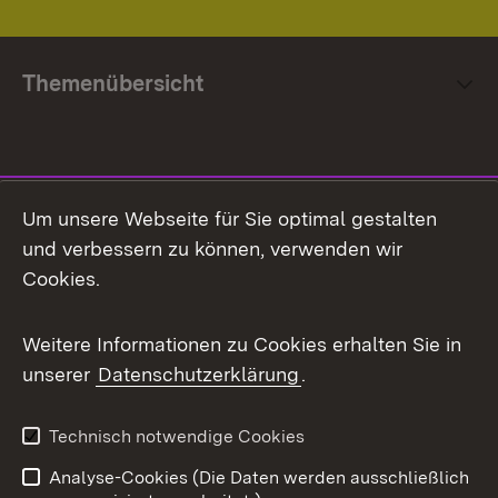
Themenübersicht
Social Media
Um unsere Webseite für Sie optimal gestalten
und verbessern zu können, verwenden wir
Facebook
Cookies.
Flickr
Weitere Informationen zu Cookies erhalten Sie in
X / Twitter
unserer
Datenschutzerklärung
.
Youtube
Technisch notwendige Cookies
Zum 
Analyse-Cookies (Die Daten werden ausschließlich
Impressum
Kontakt