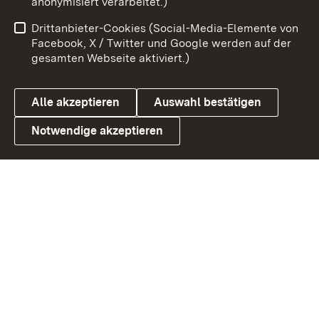
anonymisiert verarbeitet.)
Benutzungshinweise
Netiquette
Drittanbieter-Cookies (Social-Media-Elemente von
Barrierefreiheit
Datenschutz
Facebook, X / Twitter und Google werden auf der
gesamten Webseite aktiviert.)
Cookies
Alle akzeptieren
Auswahl bestätigen
Notwendige akzeptieren
Link zum Landesportal