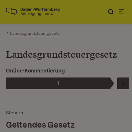
Zum Inhalt springen
Link zur Startseite
Landesgrundsteuergesetz
Landesgrundsteuergesetz
Online-Kommentierung
1
Phase
:
Steuern
Geltendes Gesetz