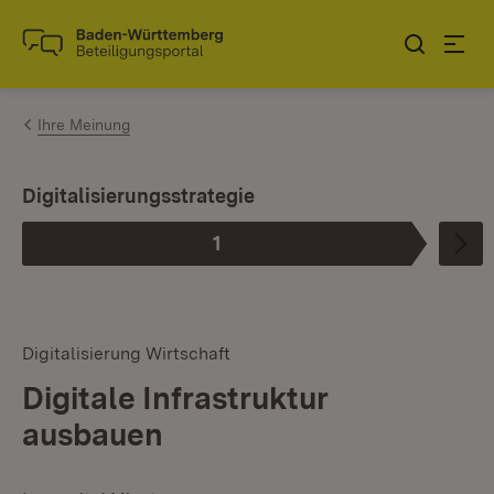
Zum Inhalt springen
Link zur Startseite
Ihre Meinung
Digitalisierungsstrategie
1
Phase
:
Digitalisierung Wirtschaft
Digitale Infrastruktur
ausbauen