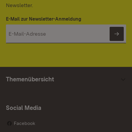
Newsletter.
E-Mail zur Newsletter-Anmeldung
News
Themenübersicht
Social Media
Facebook