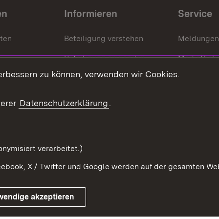
en
Informieren
Service
nten
Beteiligung verstehen
Meldungen
Beteiligung anwenden
Mediathek
erbessern zu können, verwenden wir Cookies.
ragte
Beteiligung stärken
Publikatio
Beteiligung erleben
Glossar
serer
Datenschutzerklärung
.
Beteiligung erforschen
mung
nymisiert verarbeitet.)
ebook, X / Twitter und Google werden auf der gesamten Webs
Impressum
Kontakt
Benutzungshinweise
Netiqu
wendige akzeptieren