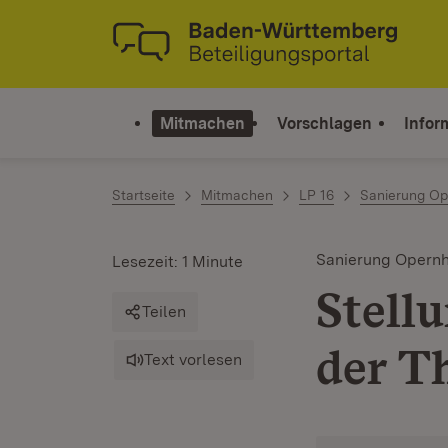
Zum Inhalt springen
Link zur Startseite
Mitmachen
Vorschlagen
Infor
Startseite
Mitmachen
LP 16
Sanierung Op
Sanierung Opernh
Lesezeit: 1 Minute
Stell
Teilen
der T
Text vorlesen