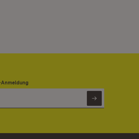
er-Anmeldung
Newsletter 