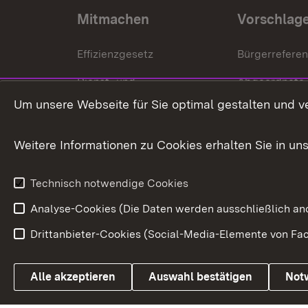
Mitmachen
Vorschlag
Effizienzgesetz
Bürgerrefere
Dienst- und
Abgeordnete
Versorgungsbezüge
Um unsere Webseite für Sie optimal gestalten und v
Bürgerbeauft
Kommunale Verfahren
Petition
Weitere Informationen zu Cookies erhalten Sie in un
Weitere
Volksantrag
Beteiligungsprozesse
Technisch notwendige Cookies
Volksabstim
Analyse-Cookies (Die Daten werden ausschließlich ano
Drittanbieter-Cookies (Social-Media-Elemente von Fac
Link zum Landesportal
Alle akzeptieren
Auswahl bestätigen
Not