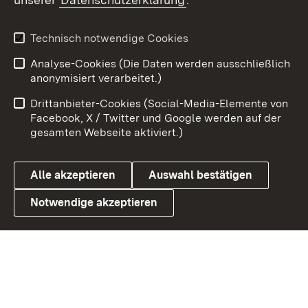
Youtube
Technisch notwendige Cookies
Zum 
Analyse-Cookies (Die Daten werden ausschließlich
Impressum
Kontakt
anonymisiert verarbeitet.)
Benutzungshinweise
Netiquette
Drittanbieter-Cookies (Social-Media-Elemente von
Barrierefreiheit
Datenschutz
Facebook, X / Twitter und Google werden auf der
gesamten Webseite aktiviert.)
Cookies
Alle akzeptieren
Auswahl bestätigen
Notwendige akzeptieren
Link zum Landesportal