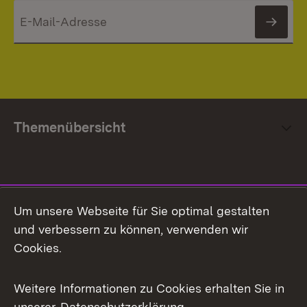
News
Themenübersicht
Social Media
Um unsere Webseite für Sie optimal gestalten
und verbessern zu können, verwenden wir
Facebook
Cookies.
Flickr
Weitere Informationen zu Cookies erhalten Sie in
X / Twitter
unserer
Datenschutzerklärung
.