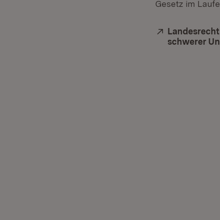
Gesetz im Laufe
Extern:
Landesrecht
schwerer Unf