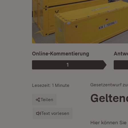
Online-Kommentierung
Antwo
1
Phase
:
Gesetzentwurf zur
Lesezeit: 1 Minute
Gelten
Teilen
Text vorlesen
Hier können Sie