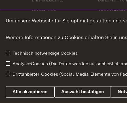
Dienst- und
Abgeordnete
Versorgungsbezüge
Um unsere Webseite für Sie optimal gestalten und v
Bürgerbeauft
Kommunale Verfahren
Petition
Weitere Informationen zu Cookies erhalten Sie in un
Weitere
Volksantrag
Beteiligungsprozesse
Technisch notwendige Cookies
Volksabstim
Analyse-Cookies (Die Daten werden ausschließlich ano
Drittanbieter-Cookies (Social-Media-Elemente von Fac
Link zum Landesportal
Alle akzeptieren
Auswahl bestätigen
Not