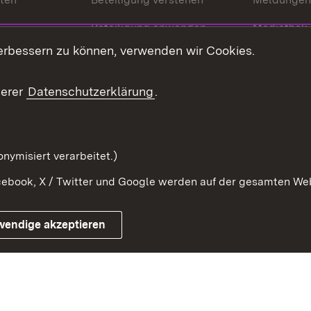
Beteiligung anwenden
Mediathek
erbessern zu können, verwenden wir Cookies.
ragte
Beteiligung stärken
Publikatio
Beteiligung erleben
Glossar
serer
Datenschutzerklärung
.
Beteiligung erforschen
mung
nymisiert verarbeitet.)
ebook, X / Twitter und Google werden auf der gesamten Webs
Impressum
Kontakt
Benutzungshinweise
Netiqu
wendige akzeptieren