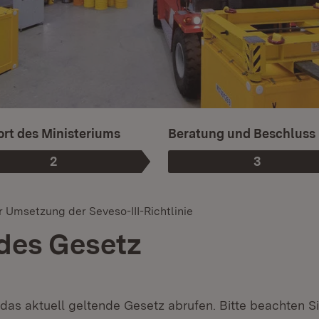
rt des Ministeriums
Beratung und Beschluss
2
3
Phase
:
Phase
:
 Umsetzung der Seveso-III-Richtlinie
des Gesetz
 das aktuell geltende Gesetz abrufen. Bitte beachten Si