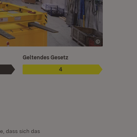
Ist ausgewählt. Ist die aktuelle Phase.
Geltendes Gesetz
4
Phase
:
e, dass sich das