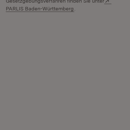
Gesetzgebungsverfahren finden Sie unter
(Öffnet in neuem Fenste
PARLIS Baden-Württemberg
.