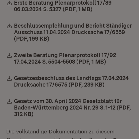
Download:
Erste Beratung Plenarprotokoll 17/89
06.03.2024 S. 5327 (PDF, 1 MB)
(Öffnet in neuem 
Download:
Beschlussempfehlung und Bericht Ständiger
Ausschuss 11.04.2024 Drucksache 17/6559
(PDF, 199 KB)
(Öffnet in neuem Fenster)
Download:
Zweite Beratung Plenarprotokoll 17/92
17.04.2024 S. 5504-5508 (PDF, 1 MB)
(Öffnet in n
Download:
Gesetzesbeschluss des Landtags 17.04.2024
Drucksache 17/6575 (PDF, 239 KB)
(Öffnet in n
Download:
Gesetz vom 30. April 2024 Gesetzblatt für
Baden-Württemberg 2024 Nr. 29 S. 1-12 (PDF,
312 KB)
(Öffnet in neuem Fenster)
Die vollständige Dokumentation zu diesem
Extern: