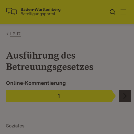
Zum Inhalt springen
Link zur Startseite
LP 17
Ausführung des
Betreuungsgesetzes
Ist ausgewählt.
Online-Kommentierung
1
Phase
:
Soziales