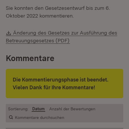
Sie konnten den Gesetzesentwurf bis zum 6.
Oktober 2022 kommentieren.
Download:
Änderung des Gesetzes zur Ausführung des
(Öffnet in neuem Fenster
Betreuungsgesetzes (PDF)
Kommentare
Die Kommentierungsphase ist beendet.
Vielen Dank für Ihre Kommentare!
Sortierung:
Datum
Anzahl der Bewertungen
Kommentare durchsuchen