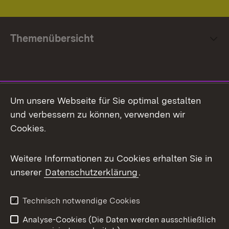
Themenübersicht
Social Media
Um unsere Webseite für Sie optimal gestalten
und verbessern zu können, verwenden wir
Facebook
Cookies.
Flickr
Weitere Informationen zu Cookies erhalten Sie in
X / Twitter
unserer
Datenschutzerklärung
.
Youtube
Technisch notwendige Cookies
Zum 
Analyse-Cookies (Die Daten werden ausschließlich
Impressum
Kontakt