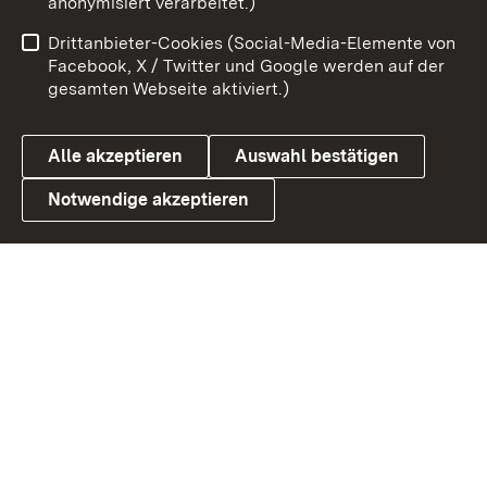
anonymisiert verarbeitet.)
Benutzungshinweise
Netiquette
Drittanbieter-Cookies (Social-Media-Elemente von
Barrierefreiheit
Datenschutz
Facebook, X / Twitter und Google werden auf der
gesamten Webseite aktiviert.)
Cookies
Alle akzeptieren
Auswahl bestätigen
Notwendige akzeptieren
Link zum Landesportal