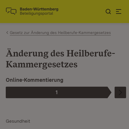
Zum Inhalt springen
Link zur Startseite
Gesetz zur Änderung des Heilberufe-Kammergesetzes
Änderung des Heilberufe-
Kammergesetzes
Online-Kommentierung
1
Phase
:
Gesundheit