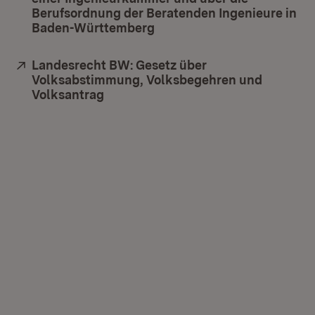
Berufsordnung der Beratenden Ingenieure in
Baden-Württemberg
(Öffnet in neuem Fenster)
Extern:
Landesrecht BW: Gesetz über
Volksabstimmung, Volksbegehren und
Volksantrag
(Öffnet in neuem Fenster)