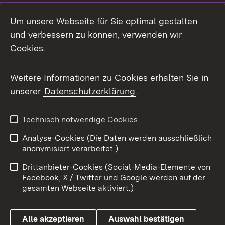
Social Media
Um unsere Webseite für Sie optimal gestalten
und verbessern zu können, verwenden wir
Facebook
Cookies.
Flickr
Weitere Informationen zu Cookies erhalten Sie in
X / Twitter
unserer
Datenschutzerklärung
.
Youtube
Technisch notwendige Cookies
Zum 
Analyse-Cookies (Die Daten werden ausschließlich
Impressum
Kontakt
anonymisiert verarbeitet.)
Benutzungshinweise
Netiquette
Drittanbieter-Cookies (Social-Media-Elemente von
Barrierefreiheit
Datenschutz
Facebook, X / Twitter und Google werden auf der
gesamten Webseite aktiviert.)
Cookies
Alle akzeptieren
Auswahl bestätigen