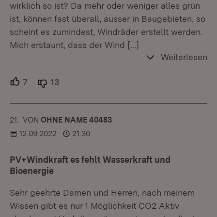
wirklich so ist? Da mehr oder weniger alles grün
ist, können fast überall, ausser in Baugebieten, so
scheint es zumindest, Windräder erstellt werden.
Mich erstaunt, dass der Wind
[…]
Weiterlesen
7
Unterstützer.
13
Ablehner.
21.
KOMMENTAR
VON
:
OHNE NAME 40483
12.09.2022
21:30
PV+Windkraft es fehlt Wasserkraft und
Bioenergie
Sehr geehrte Damen und Herren, nach meinem
Wissen gibt es nur 1 Möglichkeit CO2 Aktiv