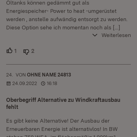
Öltanks können gedämmt gut als
Energiespeicher- Power to heat -umgerüstet
werden , anstelle aufwändig entsorgt zu werden.
Diese Option sehe ich momentan noch als
[…]
Weiterlesen
1
Unterstützer.
2
Ablehner.
24.
KOMMENTAR
VON
:
OHNE NAME 24813
24.09.2022
16:18
Oberbegriff Alternative zu Windkraftausbau
fehlt
Es gibt keine Alternative! Der Ausbau der
Erneuerbaren Energie ist alternativlos! In BW