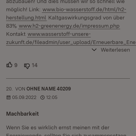
abzubauen! Und dies müssen wir so schnell wie
möglich! Link:
www.bio-wasserstoff.de/html/h2-
herstellung.html
Kaltgaswirkungsgrad von über
83%
www.h2-greenenergy.de/impressum.php
Kontakt
www.wasserstoff-unsere-
zukunft.de/fileadmin/user_upload/Erneuerbare_Ene
Weiterlesen
9
Unterstützer.
14
Ablehner.
20.
KOMMENTAR
VON
:
OHNE NAME 40209
05.09.2022
12:05
Machbarkeit
Wenn Sie es wirklich ernst meinen mit der
Energiewende, sollten Sie sich zusammensetzen