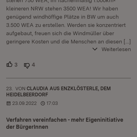
stehen 750 WEA, im flächenmäßig 1.000km²
kleineren NRW stehen 3500 WEA! Wir haben
genügend windhöffige Plätze in BW um auch
3.500 WEA zu erstellen. Werden sie konzentriert
aufgebaut, freuen sich die Windmüller über
geringere Kosten und die Menschen an diesen
[…]
Weiterlesen
3
Unterstützer.
4
Ablehner.
23.
KOMMENTAR
VON
:
CLAUDIA AUS ENZKLÖSTERLE, DEM
HEIDELBEERDORF
23.09.2022
17:03
Verfahren vereinfachen - mehr Eigeninitiative
der BürgerInnen