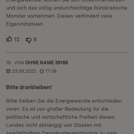
und sich das völlig undurchsichtige bürokratische
Monster vornehmen. Dieses verhindert viele
Eigeninitiativen.
12
Unterstützer.
9
Ablehner.
19.
KOMMENTAR
VON
:
OHNE NAME 39168
23.08.2022
17:08
Bitte dranbleiben!
Bitte treiben Sie die Energiewende entschieden
voran. Es ist von großer Bedeutung für die
politische und wirtschaftliche Freiheit dieses
Landes nicht abhängig von Staaten mit
zweifelhaftem Demokratieverständnis zu sein.