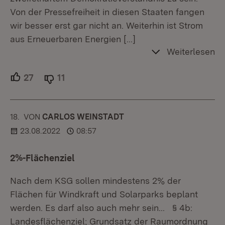
Von der Pressefreiheit in diesen Staaten fangen
wir besser erst gar nicht an. Weiterhin ist Strom
aus Erneuerbaren Energien
[…]
Weiterlesen
27
Unterstützer.
11
Ablehner.
18.
KOMMENTAR
VON
:
CARLOS WEINSTADT
23.08.2022
08:57
2%-Flächenziel
Nach dem KSG sollen mindestens 2% der
Flächen für Windkraft und Solarparks beplant
werden. Es darf also auch mehr sein... § 4b:
Landesflächenziel; Grundsatz der Raumordnung