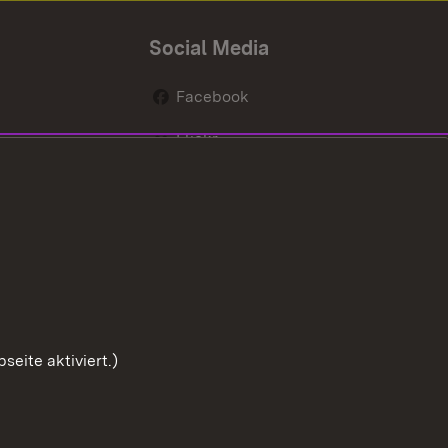
Social Media
Facebook
Flickr
nen
X / Twitter
Youtube
eite aktiviert.)
Zum Seitenanfang
ette
Barrierefreiheit
Datenschutz
Cookies