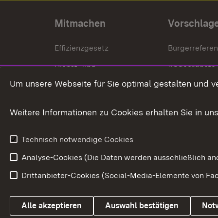
Mitmachen
Vorschlag
Effizienzgesetz
Bürgerrefere
Dienst- und
Abgeordnete
Versorgungsbezüge
Um unsere Webseite für Sie optimal gestalten und v
Bürgerbeauft
Kommunale Verfahren
Petition
Weitere Informationen zu Cookies erhalten Sie in un
Weitere
Volksantrag
Beteiligungsprozesse
Technisch notwendige Cookies
Volksabstim
Analyse-Cookies (Die Daten werden ausschließlich ano
Drittanbieter-Cookies (Social-Media-Elemente von Fac
Link zum Landesportal
Alle akzeptieren
Auswahl bestätigen
Not