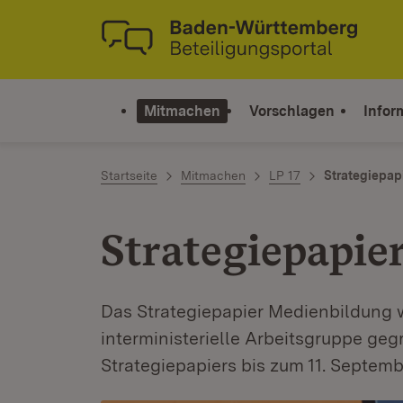
Zum Inhalt springen
Link zur Startseite
Mitmachen
Vorschlagen
Infor
Startseite
Mitmachen
LP 17
Strategiepap
Strategiepapie
Das Strategiepapier Medienbildung w
interministerielle Arbeitsgruppe ge
Strategiepapiers bis zum 11. Septe