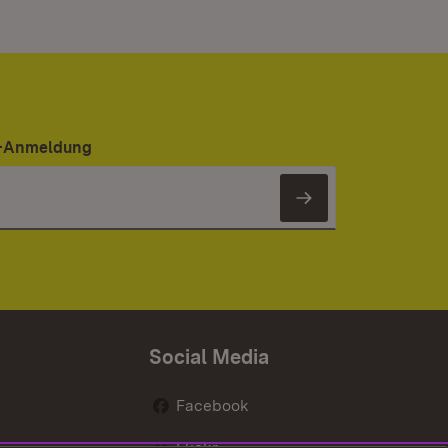
er-Anmeldung
Newsletter 
Social Media
Facebook
Flickr