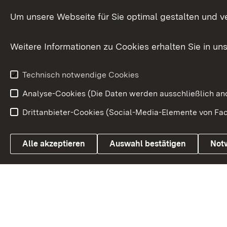
Versorgungsbezüge
Um unsere Webseite für Sie optimal gestalten und v
Bürgerbeauft
Kommunale Verfahren
Petition
Weitere Informationen zu Cookies erhalten Sie in un
Weitere
Volksantrag
Beteiligungsprozesse
Technisch notwendige Cookies
Volksabstim
Analyse-Cookies (Die Daten werden ausschließlich ano
Drittanbieter-Cookies (Social-Media-Elemente von Fac
Link zum Landesportal
Alle akzeptieren
Auswahl bestätigen
Not