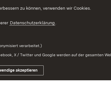
erbessern zu können, verwenden wir Cookies.
ragte
Beteiligung stärken
Publikatio
Beteiligung erleben
Glossar
serer
Datenschutzerklärung
.
Beteiligung erforschen
mung
nymisiert verarbeitet.)
ebook, X / Twitter und Google werden auf der gesamten Webs
Impressum
Kontakt
Benutzungshinweise
Netiqu
wendige akzeptieren