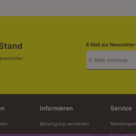
 Stand
E-Mail zur Newslett
ewsletter.
en
Informieren
Service
nten
Beteiligung verstehen
Meldungen
Beteiligung anwenden
Mediathek