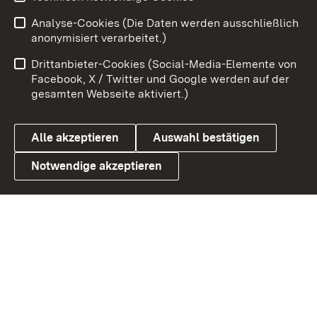
Zum 
Analyse-Cookies (Die Daten werden ausschließlich
Impressum
Kontakt
anonymisiert verarbeitet.)
Benutzungshinweise
Netiquette
Drittanbieter-Cookies (Social-Media-Elemente von
Barrierefreiheit
Datenschutz
Facebook, X / Twitter und Google werden auf der
gesamten Webseite aktiviert.)
Cookies
Alle akzeptieren
Auswahl bestätigen
Notwendige akzeptieren
Link zum Landesportal