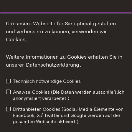
Social Media
Um unsere Webseite für Sie optimal gestalten
und verbessern zu können, verwenden wir
Facebook
Cookies.
Flickr
Weitere Informationen zu Cookies erhalten Sie in
X / Twitter
unserer
Datenschutzerklärung
.
Youtube
Technisch notwendige Cookies
Zum 
Analyse-Cookies (Die Daten werden ausschließlich
Impressum
Kontakt
anonymisiert verarbeitet.)
Benutzungshinweise
Netiquette
Drittanbieter-Cookies (Social-Media-Elemente von
Barrierefreiheit
Datenschutz
Facebook, X / Twitter und Google werden auf der
gesamten Webseite aktiviert.)
Cookies