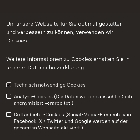
Social Media
Um unsere Webseite für Sie optimal gestalten
und verbessern zu können, verwenden wir
Facebook
Cookies.
Flickr
Weitere Informationen zu Cookies erhalten Sie in
X / Twitter
unserer
Datenschutzerklärung
.
Youtube
Technisch notwendige Cookies
Zum 
Analyse-Cookies (Die Daten werden ausschließlich
Impressum
Kontakt
anonymisiert verarbeitet.)
Benutzungshinweise
Netiquette
Drittanbieter-Cookies (Social-Media-Elemente von
Barrierefreiheit
Datenschutz
Facebook, X / Twitter und Google werden auf der
gesamten Webseite aktiviert.)
Cookies