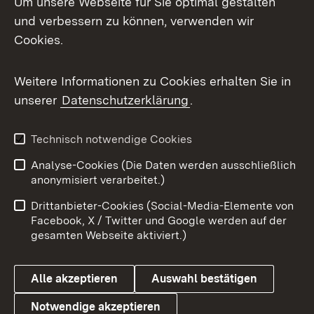
Um unsere Webseite für Sie optimal gestalten
und verbessern zu können, verwenden wir
Facebook
Cookies.
Flickr
Weitere Informationen zu Cookies erhalten Sie in
X / Twitter
unserer
Datenschutzerklärung
.
Youtube
Technisch notwendige Cookies
Zum 
Analyse-Cookies (Die Daten werden ausschließlich
Impressum
Kontakt
anonymisiert verarbeitet.)
Benutzungshinweise
Netiquette
Drittanbieter-Cookies (Social-Media-Elemente von
Barrierefreiheit
Datenschutz
Facebook, X / Twitter und Google werden auf der
gesamten Webseite aktiviert.)
Cookies
Alle akzeptieren
Auswahl bestätigen
Notwendige akzeptieren