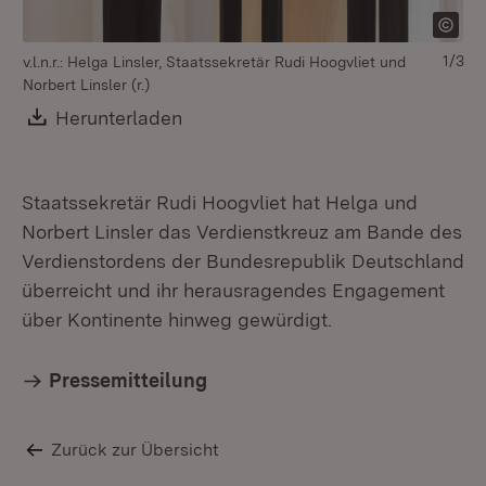
1/3
v.l.n.r.: Helga Linsler, Staatssekretär Rudi Hoogvliet und
Sta
Norbert Linsler (r.)
Download:
Herunterladen
(Öffnet in neuem Fenster)
Staatssekretär Rudi Hoogvliet hat Helga und
Norbert Linsler das Verdienstkreuz am Bande des
Verdienstordens der Bundesrepublik Deutschland
überreicht und ihr herausragendes Engagement
über Kontinente hinweg gewürdigt.
Pressemitteilung
Zurück zur Übersicht