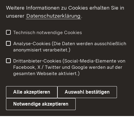
Weitere Informationen zu Cookies erhalten Sie in
X / Twitter
unserer
Datenschutzerklärung
.
Youtube
Technisch notwendige Cookies
Zum 
Analyse-Cookies (Die Daten werden ausschließlich
Impressum
Kontakt
anonymisiert verarbeitet.)
Benutzungshinweise
Netiquette
Drittanbieter-Cookies (Social-Media-Elemente von
Barrierefreiheit
Datenschutz
Facebook, X / Twitter und Google werden auf der
gesamten Webseite aktiviert.)
Cookies
Alle akzeptieren
Auswahl bestätigen
Notwendige akzeptieren
Link zum Landesportal