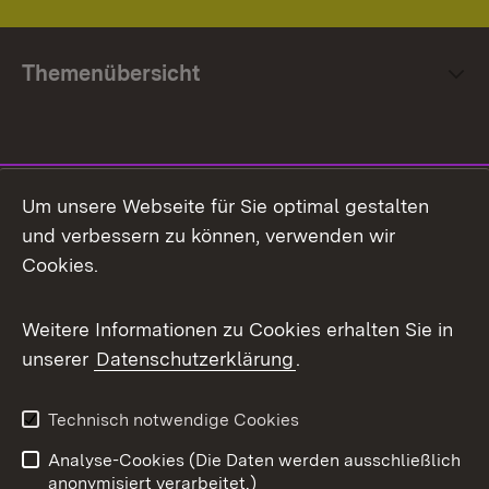
Themenübersicht
Social Media
Um unsere Webseite für Sie optimal gestalten
und verbessern zu können, verwenden wir
Facebook
Cookies.
Flickr
Weitere Informationen zu Cookies erhalten Sie in
X / Twitter
unserer
Datenschutzerklärung
.
Youtube
Technisch notwendige Cookies
Zum 
Analyse-Cookies (Die Daten werden ausschließlich
Impressum
Kontakt
anonymisiert verarbeitet.)