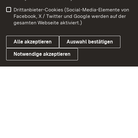
Benutzungshinweise
Netiquette
Drittanbieter-Cookies (Social-Media-Elemente von
Barrierefreiheit
Datenschutz
Facebook, X / Twitter und Google werden auf der
gesamten Webseite aktiviert.)
Cookies
Alle akzeptieren
Auswahl bestätigen
Notwendige akzeptieren
Link zum Landesportal