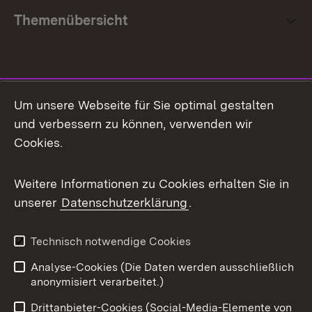
Themenübersicht
Social Media
Um unsere Webseite für Sie optimal gestalten
und verbessern zu können, verwenden wir
Facebook
Cookies.
Flickr
Weitere Informationen zu Cookies erhalten Sie in
X / Twitter
unserer
Datenschutzerklärung
.
Youtube
Technisch notwendige Cookies
Zum 
Analyse-Cookies (Die Daten werden ausschließlich
Impressum
Kontakt
anonymisiert verarbeitet.)
Benutzungshinweise
Netiquette
Drittanbieter-Cookies (Social-Media-Elemente von