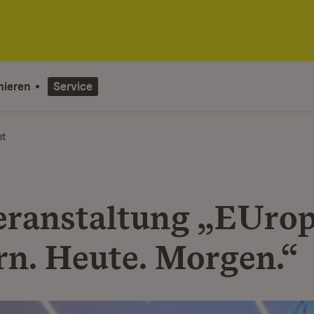
mieren
Service
ht
eranstaltung „EUrop
rn. Heute. Morgen.“