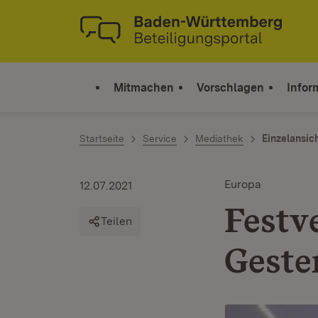
Zum Inhalt springen
Link zur Startseite
Mitmachen
Vorschlagen
Infor
Startseite
Service
Mediathek
Einzelansic
Europa
12.07.2021
Festv
Teilen
Geste