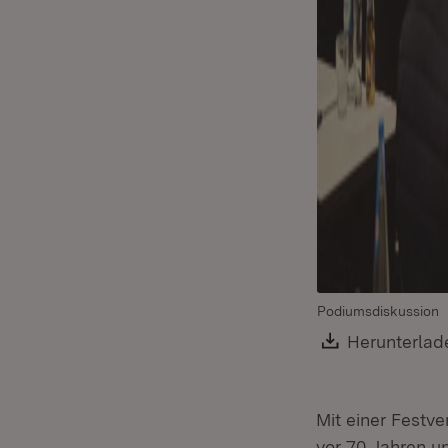
Podiumsdiskussion
Download:
Herunterlad
Mit einer Festv
vor 70 Jahren u