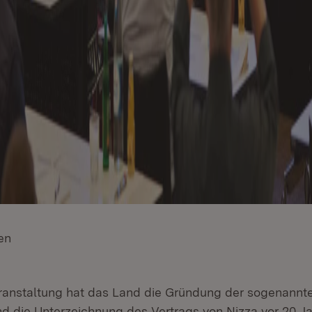
en
(Öffnet in neuem Fenster)
eranstaltung hat das Land die Gründung der sogenann
nd die Unterzeichnung des Vertrags von Nizza vor 20 J