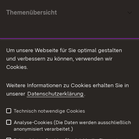
Themenübersicht
Social Media
Um unsere Webseite für Sie optimal gestalten
und verbessern zu können, verwenden wir
Facebook
Cookies.
Flickr
Weitere Informationen zu Cookies erhalten Sie in
X / Twitter
unserer
Datenschutzerklärung
.
Youtube
Technisch notwendige Cookies
Zum 
Analyse-Cookies (Die Daten werden ausschließlich
Impressum
Kontakt
anonymisiert verarbeitet.)
Benutzungshinweise
Netiquette