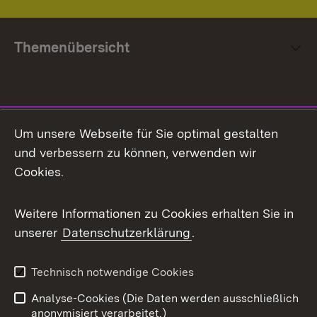
Themenübersicht
Social Media
Um unsere Webseite für Sie optimal gestalten
und verbessern zu können, verwenden wir
Facebook
Cookies.
Flickr
Weitere Informationen zu Cookies erhalten Sie in
X / Twitter
unserer
Datenschutzerklärung
.
Youtube
Technisch notwendige Cookies
Zum 
Analyse-Cookies (Die Daten werden ausschließlich
Impressum
Kontakt
anonymisiert verarbeitet.)