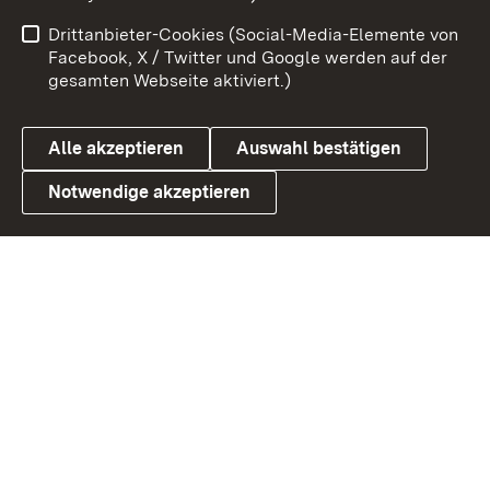
Benutzungshinweise
Netiquette
Drittanbieter-Cookies (Social-Media-Elemente von
Barrierefreiheit
Datenschutz
Facebook, X / Twitter und Google werden auf der
gesamten Webseite aktiviert.)
Cookies
Alle akzeptieren
Auswahl bestätigen
Notwendige akzeptieren
Link zum Landesportal