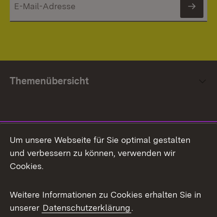
News
Themenübersicht
Social Media
Um unsere Webseite für Sie optimal gestalten
und verbessern zu können, verwenden wir
Facebook
Cookies.
Flickr
Weitere Informationen zu Cookies erhalten Sie in
X / Twitter
unserer
Datenschutzerklärung
.
Youtube