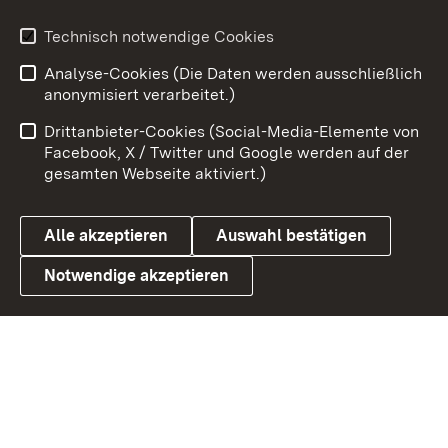
Technisch notwendige Cookies
Zum 
Analyse-Cookies (Die Daten werden ausschließlich
Impressum
Kontakt
anonymisiert verarbeitet.)
Benutzungshinweise
Netiquette
Drittanbieter-Cookies (Social-Media-Elemente von
Barrierefreiheit
Datenschutz
Facebook, X / Twitter und Google werden auf der
gesamten Webseite aktiviert.)
Cookies
Alle akzeptieren
Auswahl bestätigen
Notwendige akzeptieren
Link zum Landesportal