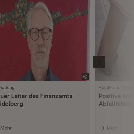
waltung
Abfall- und Kreisl
uer Leiter des Finanzamts
Positive Ent
idelberg
Abfallbilanz
Mehr
Mehr