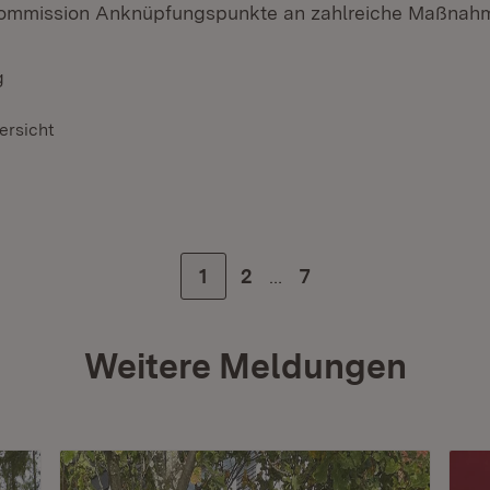
ommission Anknüpfungspunkte an zahlreiche Maßnah
g
ersicht
…
Zur Seite
1
Zur Seite
2
Zur letzten Seite
7
Weitere Meldungen