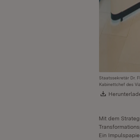
Staatssekretär Dr. F
Kabinettchef des Vi
Download:
Herunterlad
Mit dem Strateg
Transformations
Ein Impulspapie