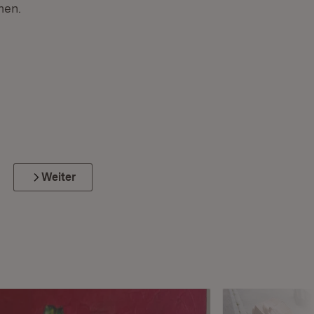
men.
Weiter