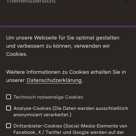
Themenübersicht
Social Media
Um unsere Webseite für Sie optimal gestalten
und verbessern zu können, verwenden wir
Facebook
Cookies.
Flickr
Weitere Informationen zu Cookies erhalten Sie in
X / Twitter
unserer
Datenschutzerklärung
.
Youtube
Technisch notwendige Cookies
Zum 
Analyse-Cookies (Die Daten werden ausschließlich
Impressum
Kontakt
anonymisiert verarbeitet.)
Benutzungshinweise
Netiquette
Drittanbieter-Cookies (Social-Media-Elemente von
Barrierefreiheit
Datenschutz
Facebook, X / Twitter und Google werden auf der