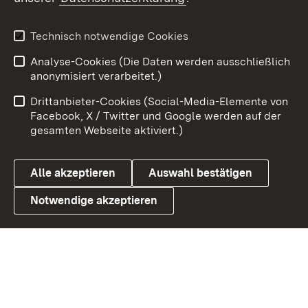
Youtube
Technisch notwendige Cookies
Zum 
Analyse-Cookies (Die Daten werden ausschließlich
Impressum
Kontakt
anonymisiert verarbeitet.)
Benutzungshinweise
Netiquette
Drittanbieter-Cookies (Social-Media-Elemente von
Barrierefreiheit
Datenschutz
Facebook, X / Twitter und Google werden auf der
gesamten Webseite aktiviert.)
Cookies
Alle akzeptieren
Auswahl bestätigen
Notwendige akzeptieren
Link zum Landesportal