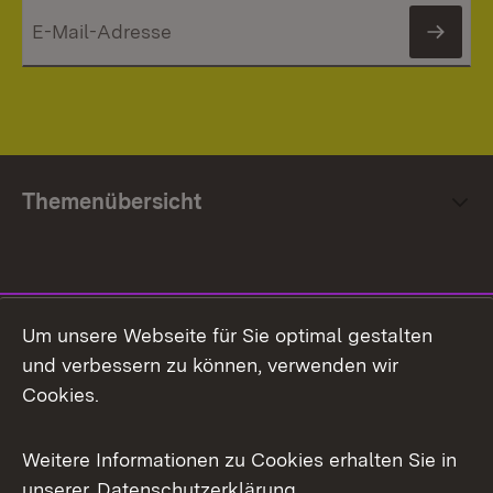
News
Themenübersicht
Social Media
Um unsere Webseite für Sie optimal gestalten
und verbessern zu können, verwenden wir
Facebook
Cookies.
Flickr
Weitere Informationen zu Cookies erhalten Sie in
X / Twitter
unserer
Datenschutzerklärung
.