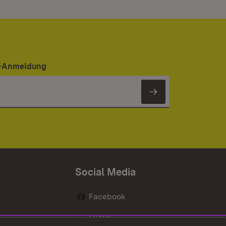
er-Anmeldung
Newsletter 
Social Media
Facebook
Flickr