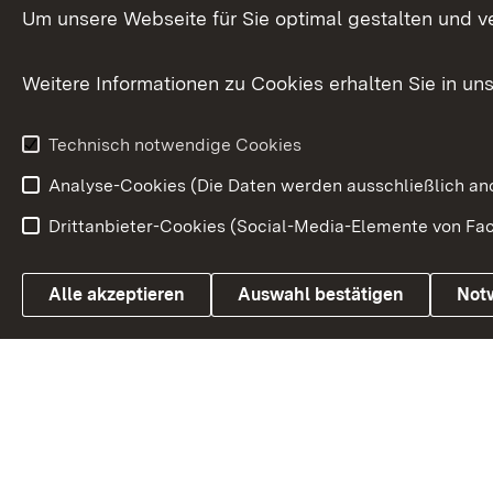
Versorgungsbezüge
Um unsere Webseite für Sie optimal gestalten und v
Bürgerbeauft
Kommunale Verfahren
Petition
Weitere Informationen zu Cookies erhalten Sie in un
Weitere
Volksantrag
Beteiligungsprozesse
Technisch notwendige Cookies
Volksabstim
Analyse-Cookies (Die Daten werden ausschließlich ano
Drittanbieter-Cookies (Social-Media-Elemente von Fac
Link zum Landesportal
Alle akzeptieren
Auswahl bestätigen
Not