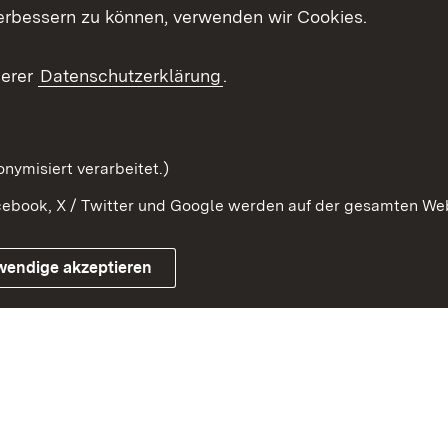
erbessern zu können, verwenden wir Cookies.
ragte
Beteiligung stärken
Publikatio
Beteiligung erleben
Glossar
serer
Datenschutzerklärung
.
Beteiligung erforschen
mung
nymisiert verarbeitet.)
ebook, X / Twitter und Google werden auf der gesamten Webs
Impressum
Kontakt
Benutzungshinweise
Netiqu
wendige akzeptieren