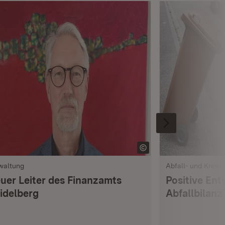
waltung
Abfall- und Kreisl
uer Leiter des Finanzamts
Positive Ent
idelberg
Abfallbilanz