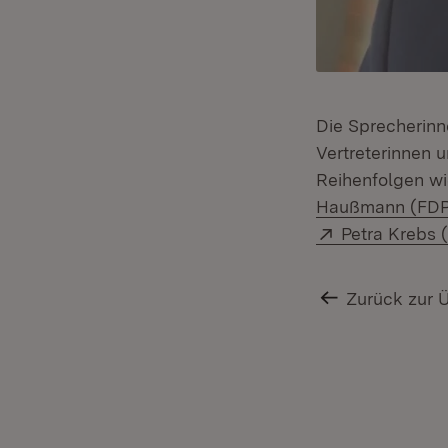
Die Sprecherin
Vertreterinnen 
Reihenfolgen wi
Haußmann (FD
Extern:
Petra Krebs 
Zurück zur 