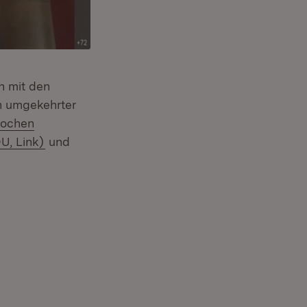
n mit den
in umgekehrter
et in neuem Fenster)
xtern:
Jochen
(Öffnet in neuem Fenster)
U, Link)
und