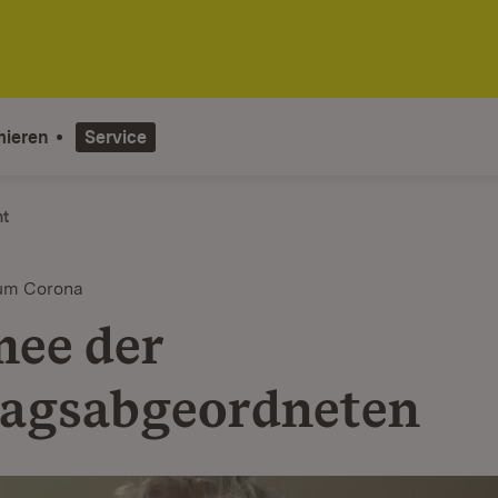
mieren
Service
ht
rum Corona
ee der
agsabgeordneten