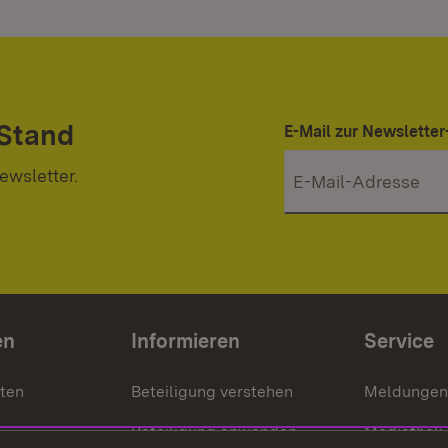
 Stand
E-Mail zur Newslett
ewsletter.
en
Informieren
Service
nten
Beteiligung verstehen
Meldungen
Beteiligung anwenden
Mediathek