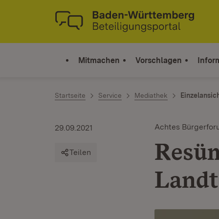
Zum Inhalt springen
Link zur Startseite
Mitmachen
Vorschlagen
Infor
Startseite
Service
Mediathek
Einzelansic
Achtes Bürgerfo
29.09.2021
Resüm
Teilen
Landt