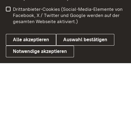
Benutzungshinweise
Netiquette
Drittanbieter-Cookies (Social-Media-Elemente von
Barrierefreiheit
Datenschutz
Facebook, X / Twitter und Google werden auf der
gesamten Webseite aktiviert.)
Cookies
Alle akzeptieren
Auswahl bestätigen
Notwendige akzeptieren
Link zum Landesportal