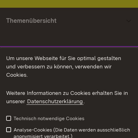
Themenübersicht
Social Media
Um unsere Webseite für Sie optimal gestalten
und verbessern zu können, verwenden wir
Facebook
Cookies.
Flickr
Weitere Informationen zu Cookies erhalten Sie in
X / Twitter
unserer
Datenschutzerklärung
.
Youtube
Technisch notwendige Cookies
Zum 
Analyse-Cookies (Die Daten werden ausschließlich
Impressum
Kontakt
anonymisiert verarbeitet.)