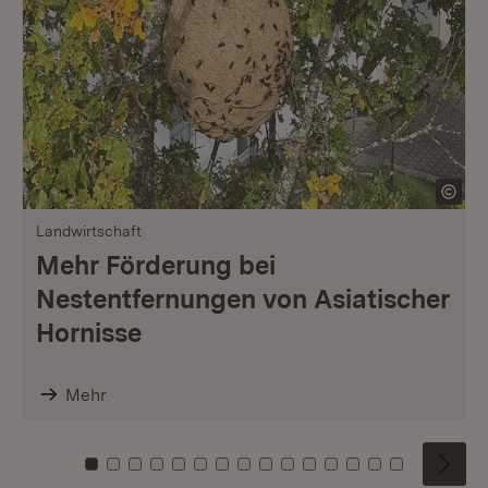
Landwirtschaft
Mehr Förderung bei
Nestentfernungen von Asiatischer
Hornisse
Mehr
Zu Kachel: 0
Zu Kachel: 1
Zu Kachel: 2
Zu Kachel: 3
Zu Kachel: 4
Zu Kachel: 5
Zu Kachel: 6
Zu Kachel: 7
Zu Kachel: 8
Zu Kachel: 9
Zu Kachel: 10
Zu Kachel: 11
Zu Kachel: 12
Zu Kachel: 1
Zu Kachel