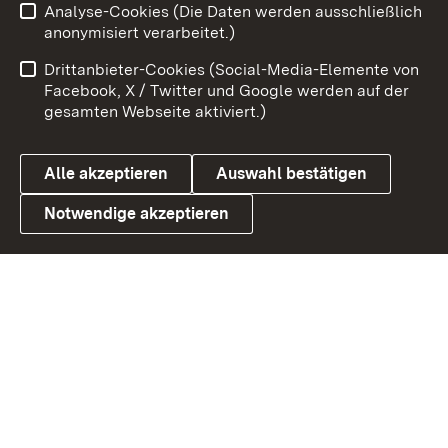
Analyse-Cookies (Die Daten werden ausschließlich
Impressum
Kontakt
anonymisiert verarbeitet.)
Benutzungshinweise
Netiquette
Drittanbieter-Cookies (Social-Media-Elemente von
Barrierefreiheit
Datenschutz
Facebook, X / Twitter und Google werden auf der
gesamten Webseite aktiviert.)
Cookies
Alle akzeptieren
Auswahl bestätigen
Notwendige akzeptieren
Link zum Landesportal