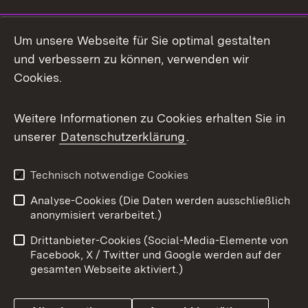
Social Media
Um unsere Webseite für Sie optimal gestalten
und verbessern zu können, verwenden wir
Facebook
Cookies.
Flickr
Weitere Informationen zu Cookies erhalten Sie in
X / Twitter
unserer
Datenschutzerklärung
.
Youtube
Technisch notwendige Cookies
Zum 
Analyse-Cookies (Die Daten werden ausschließlich
Impressum
Kontakt
anonymisiert verarbeitet.)
Benutzungshinweise
Netiquette
Drittanbieter-Cookies (Social-Media-Elemente von
Barrierefreiheit
Datenschutz
Facebook, X / Twitter und Google werden auf der
gesamten Webseite aktiviert.)
Cookies