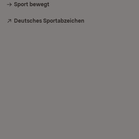
Sport bewegt
Extern:
Deutsches Sportabzeichen
(Öffnet in neuem Fen