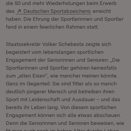
die 50 und mehr Wiederholungen beim Erwerb
Extern:
(Öffnet in neuem
des
Deutschen Sportabzeichens
erreicht
haben. Die Ehrung der Sportlerinnen und Sportler
fand in einem feierlichen Rahmen statt.
Staatssekretär Volker Schebesta zeigte sich
begeistert vom lebenslangen sportlichen
Engagement der Seniorinnen und Senioren: „Die
Sportlerinnen und Sportler gehören keinesfalls
zum „alten Eisen“, wie mancher meinen könnte.
Ganz im Gegenteil: Sie sind fitter als so manch
deutlich jüngerer Mensch und betreiben ihren
Sport mit Leidenschaft und Ausdauer – und das
bereits ihr Leben lang. Von diesem sportlichen
Engagement können sich alle etwas abschauen.
Denn die Seniorinnen und Senioren beweisen, wie
fit man auch noch im hohen Alter durchs Leben