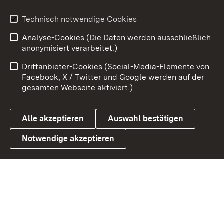
Technisch notwendige Cookies
Zum 
Analyse-Cookies (Die Daten werden ausschließlich
Impressum
Kontakt
anonymisiert verarbeitet.)
Benutzungshinweise
Netiquette
Drittanbieter-Cookies (Social-Media-Elemente von
Barrierefreiheit
Datenschutz
Facebook, X / Twitter und Google werden auf der
gesamten Webseite aktiviert.)
Cookies
Alle akzeptieren
Auswahl bestätigen
Notwendige akzeptieren
Link zum Landesportal