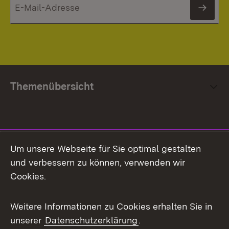
News
Themenübersicht
Social Media
Um unsere Webseite für Sie optimal gestalten
und verbessern zu können, verwenden wir
Facebook
Cookies.
Flickr
Weitere Informationen zu Cookies erhalten Sie in
X / Twitter
unserer
Datenschutzerklärung
.
Youtube