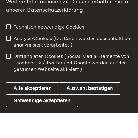
Weitere Informationen zu Cookies erhalten Sie in
X / Twitter
unserer
Datenschutzerklärung
.
Youtube
Technisch notwendige Cookies
Zum 
Analyse-Cookies (Die Daten werden ausschließlich
Impressum
Kontakt
anonymisiert verarbeitet.)
Benutzungshinweise
Netiquette
Drittanbieter-Cookies (Social-Media-Elemente von
Barrierefreiheit
Datenschutz
Facebook, X / Twitter und Google werden auf der
gesamten Webseite aktiviert.)
Cookies
Alle akzeptieren
Auswahl bestätigen
Notwendige akzeptieren
Link zum Landesportal