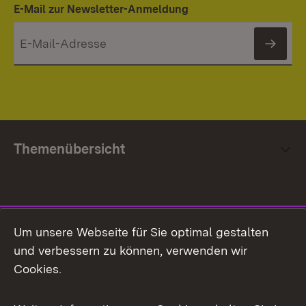
E-Mail zur Newsletter-Anmeldung
News
Themenübersicht
Social Media
Um unsere Webseite für Sie optimal gestalten
und verbessern zu können, verwenden wir
Facebook
Cookies.
Flickr