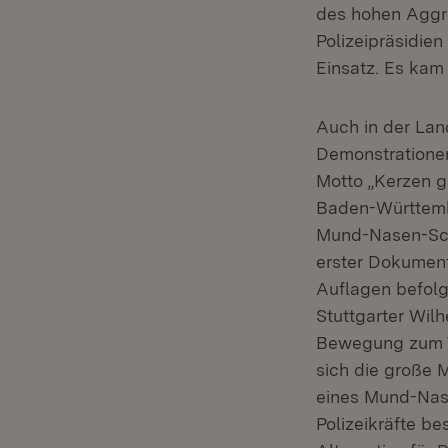
des hohen Aggre
Polizeipräsidie
Einsatz. Es kam
Auch in der La
Demonstrationen
Motto „Kerzen g
Baden-Württembe
Mund-Nasen-Sch
erster Dokument
Auflagen befolg
Stuttgarter Wil
Bewegung zum T
sich die große 
eines Mund-Nas
Polizeikräfte b