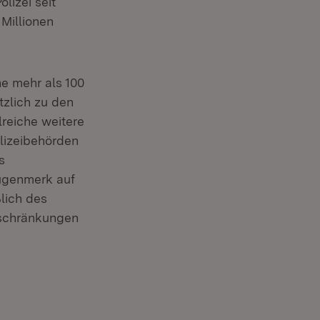
lizei seit
 Millionen
he mehr als 100
tzlich zu den
lreiche weitere
olizeibehörden
s
Augenmerk auf
lich des
schränkungen