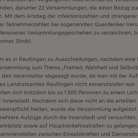
nden, darunter 22 Versammlungen, die einen Bezug zu
. Mit dem Anstieg der Infektionszahlen und strengerer
er Teilnehmerzahlen bei sogenannten Querdenker-Ve
ntensiveres Versammlungsgeschehen zu verzeichnen, bi
homas Strobl.
es in Reutlingen zu Ausschreitungen, nachdem eine 
ersammlung zum Thema „Freiheit, Wahrheit und Selbs
ch den Veranstalter abgesagt wurde, da man mit der Auf
es Landratsamtes Reutlingen nicht einverstanden war.
ten sich trotzdem bis zu 1.500 Personen zu einem Lic
r Innenstadt. Nachdem sich diese nicht an die erteilten
kenpflicht hielten, wurde die Versammlung aufgelöst.
 mehrere Aufzüge durch die Innenstadt und versuchten,
rktplatz sowie auf Hauptverkehrsstraßen zu gelangen.
sammenstößen zwischen Einsatzkräften und Demonstra