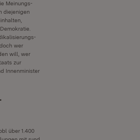
die Meinungs-
n diejenigen
inhalten,
 Demokratie.
dikalisierungs-
– doch wer
en will, wer
taats zur
nd Innenminister
-
obl über 1.400
lungen mit rund