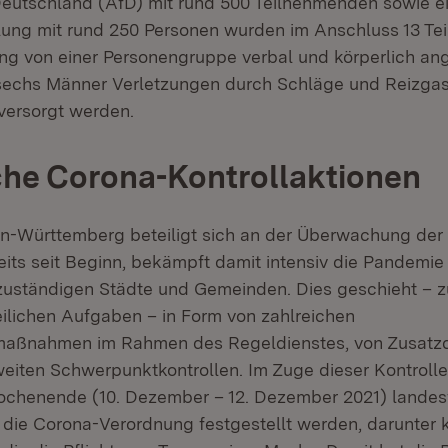
 Deutschland (AfD) mit rund 500 Teilnehmenden sowie e
ng mit rund 250 Personen wurden im Anschluss 13 Tei
 von einer Personengruppe verbal und körperlich ang
n sechs Männer Verletzungen durch Schläge und Reizgas
 versorgt werden.
iche Corona-Kontrollaktionen
en-Württemberg beteiligt sich an der Überwachung der
its seit Beginn, bekämpft damit intensiv die Pandemie
zuständigen Städte und Gemeinden. Dies geschieht – z
zeilichen Aufgaben – in Form von zahlreichen
ßnahmen im Rahmen des Regeldienstes, von Zusatzd
eiten Schwerpunktkontrollen. Im Zuge dieser Kontroll
chenende (10. Dezember – 12. Dezember 2021) landes
die Corona-Verordnung festgestellt werden, darunter