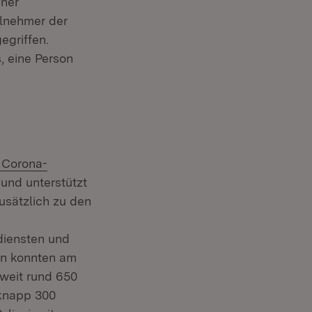
iner
lnehmer der
egriffen.
, eine Person
Corona-
 und unterstützt
usätzlich zu den
iensten und
en konnten am
weit rund 650
 knapp 300