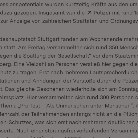
ssionspotentials wurden kurzzeitig Kräfte aus den u
Extern:
(Öffnet in
n dazu gezogen. Insgesamt war die
Polizei
mit rund 1
 zur Anzeige von zahlreichen Straftaten und Ordnungsw
ndeshauptstadt Stuttgart fanden am Wochenende mehr
 statt. Am Freitag versammelten sich rund 350 Mensc
egen die Spaltung der Gesellschaft“ vor dem Staatsmi
rg. Eine Vielzahl an Personen verstieß hier gegen die 
utz zu tragen. Erst nach mehreren Lautsprecherdurc
ationen und Ahndungen der Verstöße durch die Polize
t. Das gleiche Geschehen wiederholte sich am Sonnta
helmsplatz. Hier versammelten sich rund 300 Personen 
hema „Pro Test – Als Unmenschen unter Menschen“. Au
Mehrzahl der Teilnehmenden anfangs nicht an die Pflic
en-Schutzes, was sich erst nach mehreren deutlichen
esserte. Nach einer störungsfrei verlaufenden Versamml