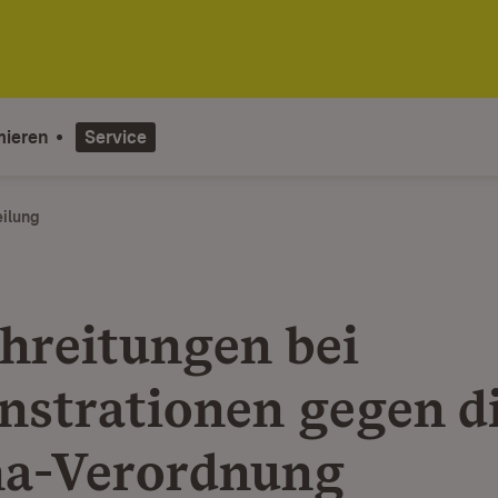
mieren
Service
eilung
hreitungen bei
strationen gegen d
a-Verordnung