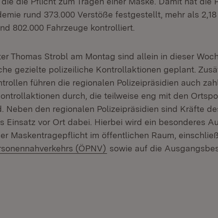
ie die Pflicht zum Tragen einer Maske. Damit hat die Po
emie rund 373.000 Verstöße festgestellt, mehr als 2,18
nd 802.000 Fahrzeuge kontrolliert.
ter Thomas Strobl am Montag sind allein in dieser Woc
che gezielte polizeiliche Kontrollaktionen geplant. Zusä
rollen führen die regionalen Polizeipräsidien auch zah
ontrollaktionen durch, die teilweise eng mit den Ortsp
. Neben den regionalen Polizeipräsidien sind Kräfte de
ms Einsatz vor Ort dabei. Hierbei wird ein besonderes 
der Maskentragepflicht im öffentlichen Raum, einschließ
ersonennahverkehrs (ÖPNV)
sowie auf die Ausgangsbe