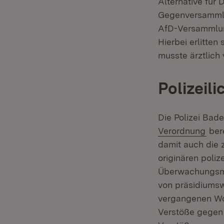
Alternative für
Gegenversammlu
AfD-Versammlung
Hierbei erlitte
musste ärztlich
Polizeil
Die Polizei Bad
Verordnung
bere
damit auch die 
originären poli
Überwachungsma
von präsidiumsw
vergangenen Wo
Verstöße gegen 