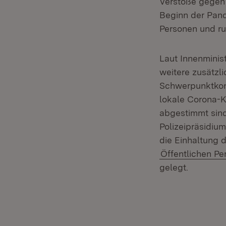
Verstöße gegen d
Beginn der Pand
Personen und ru
Laut Innenminis
weitere zusätzli
Schwerpunktkont
lokale Corona-K
abgestimmt sind
Polizeipräsidiu
die Einhaltung 
Öffentlichen P
gelegt.