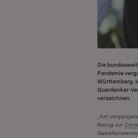
Die bundesweit
Pandemie verga
Württemberg. I
Querdenker-Ve
verzeichnen.
„Am vergangene
Bezug zur
Coro
Gewaltanwendun