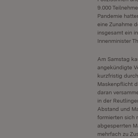
9.000 Teilnehme
Pandemie hatten
eine Zunahme d
insgesamt ein i
Innenminister T
Am Samstag kam 
angekündigte V
kurzfristig dur
Maskenpflicht d
daran versammel
in der Reutlinge
Abstand und Mas
formierten sich
abgesperrten Ma
mehrfach zu Zu