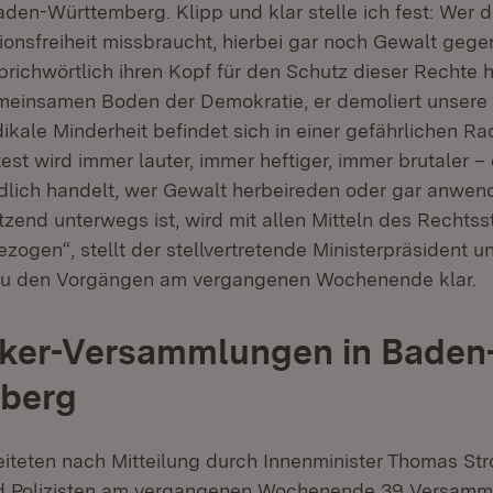
aden-Württemberg. Klipp und klar stelle ich fest: Wer 
onsfreiheit missbraucht, hierbei gar noch Gewalt gege
richwörtlich ihren Kopf für den Schutz dieser Rechte h
meinsamen Boden der Demokratie, er demoliert unsere
dikale Minderheit befindet sich in einer gefährlichen Ra
test wird immer lauter, immer heftiger, immer brutaler 
dlich handelt, wer Gewalt herbeireden oder gar anwend
zend unterwegs ist, wird mit allen Mitteln des Rechtss
ogen“, stellt der stellvertretende Ministerpräsident u
zu den Vorgängen am vergangenen Wochenende klar.
ker-Versammlungen in Baden
berg
iteten nach Mitteilung durch Innenminister Thomas Str
und Polizisten am vergangenen Wochenende 39 Versamm