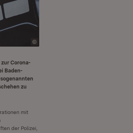
 zur Corona-
ei Baden-
i sogenannten
schehen zu
ationen mit
n
en der Polizei,