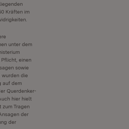
mliegenden
 neuem Fenster)
50 Kräften im
idrigkeiten.
ere
hen unter dem
nisterium
Pflicht, einen
hsagen sowie
i wurden die
g auf dem
der Querdenker-
ch hier hielt
ht zum Tragen
 Ansagen der
ung der