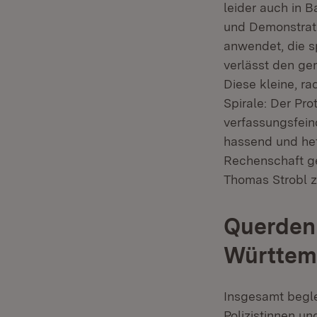
leider auch in B
und Demonstrati
anwendet, die sp
verlässt den ge
Diese kleine, ra
Spirale: Der Pro
verfassungsfein
hassend und het
Rechenschaft gez
Thomas Strobl 
Querden
Württem
Insgesamt begle
Polizistinnen 