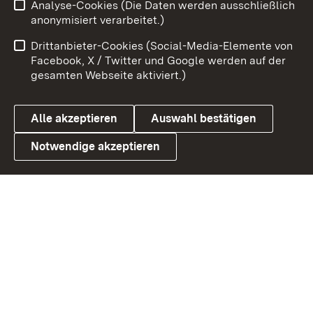
Analyse-Cookies (Die Daten werden ausschließlich
Impressum
Kontakt
anonymisiert verarbeitet.)
Benutzungshinweise
Netiquette
Drittanbieter-Cookies (Social-Media-Elemente von
Barrierefreiheit
Datenschutz
Facebook, X / Twitter und Google werden auf der
gesamten Webseite aktiviert.)
Cookies
Alle akzeptieren
Auswahl bestätigen
Notwendige akzeptieren
Link zum Landesportal