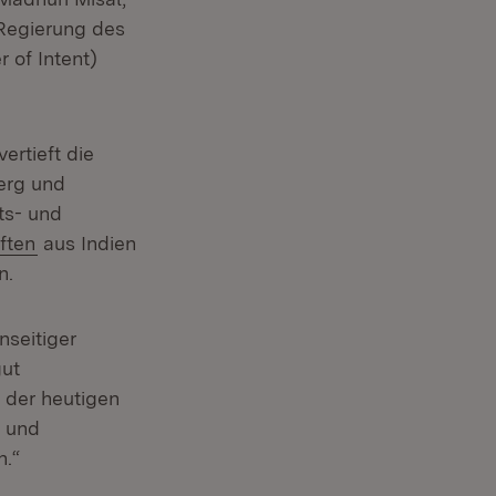
 Regierung des
 of Intent)
ertieft die
erg und
ts- und
m Fenster)
(Öffnet in neuem Fenster)
ften
aus Indien
n.
nseitiger
gut
t der heutigen
e und
h.“