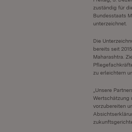
zuständig für d
Bundesstaats Ma
unterzeichnet.
Die Unterzeichn
bereits seit 20
Maharashtra. Zi
Pflegefachkräft
zu erleichtern u
„Unsere Partner
Wertschätzung u
vorzubereiten un
Absichtserklärun
zukunftsgericht