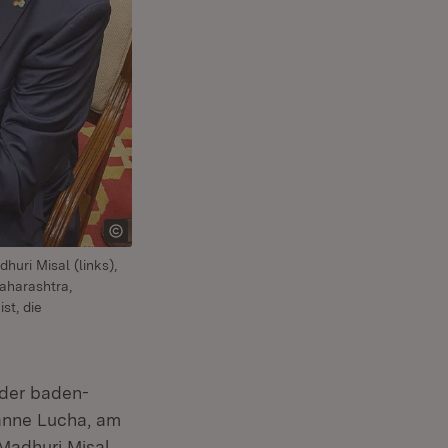
uri Misal (links),
aharashtra,
st, die
der baden-
Manne Lucha, am
Madhuri Misal,