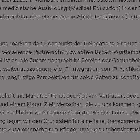
ie medizinische Ausbildung (Medical Education) in der
harashtra, eine Gemeinsame Absichtserklärung (Letter
ung markiert den Höhepunkt der Delegationsreise und v
15 bestehende Partnerschaft zwischen Baden-Württemb
el ist es, die Zusammenarbeit im Bereich der Gesundhei
Extern:
(Öffnet in neue
Extern:
e weiter auszubauen, die
Integration
von
Fachkrä
nd langfristige Perspektiven für beide Seiten zu schaffe
schaft mit Maharashtra ist geprägt von Vertrauen, gege
nd einem klaren Ziel: Menschen, die zu uns kommen, 
d nachhaltig zu integrieren“, sagte Minister Lucha. „Mi
g legen wir den Grundstein für eine faire, transparent
ete Zusammenarbeit im Pflege- und Gesundheitsbereic