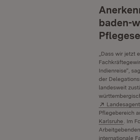
Anerkenn
baden-w
Pflegese
„Dass wir jetzt 
Fachkräftegewin
Indienreise“, sa
der Delegations
landesweit zus
württembergisch
Extern:
Landesagentu
Pflegebereich a
(Öffne
Karlsruhe
. Im 
Arbeitgebenden 
internationale F