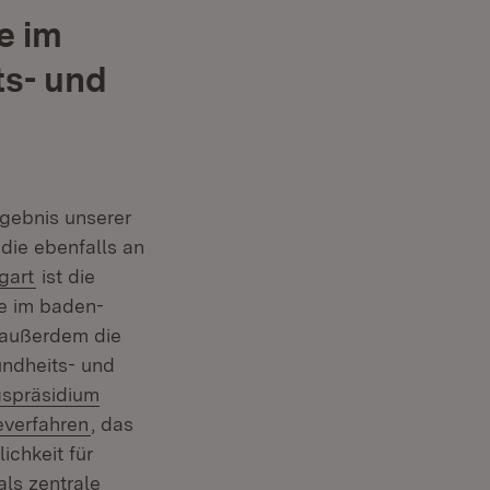
e im
s- und
rgebnis unserer
 die ebenfalls an
(Öffnet in neuem Fenster)
gart
ist die
e im baden-
t außerdem die
in neuem Fenster)
ndheits- und
gspräsidium
(Öffnet in neuem Fenster)
everfahren
, das
ichkeit für
als zentrale