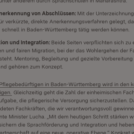
, unter anderem durch Sprachschulen in Maharashtra.
 Anerkennung von Abschlüssen:
Mit der Unterzeichnung
r verkürzte, direkte Anerkennungsverfahren gelegt, dam
e schnell in Baden-Württemberg tätig werden können.
tion und Integration:
Beide Seiten verpflichten sich zu 
en und fairen Migration, bei der das Wohlergehen der F
steht. Mentoring, Begleitung und gezielte Vorbereitun
and gehören zum Konzept.
 Pflegebedürftigen in Baden-Württemberg wird in de
(Öffnet in neuem Fenster)
igen.
Gleichzeitig geht die Zahl der einheimischen Fach
ufgabe, die pflegerische Versorgung sicherzustellen. D
ldeten Fachkräften, die wir verantwortungsvoll gewinn
nte Minister Lucha. „Mit dem heutigen Schritt stärken 
sichern die Sprachförderung und Integration und heben
rtnerschaft auf eine neue, operative Ebene.“ Konkret w