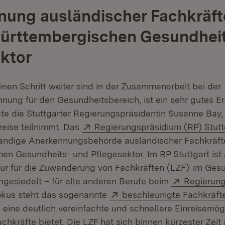
ung ausländischer Fachkräft
ürttembergischen Gesundheit
ktor
einen Schritt weiter sind in der Zusammenarbeit bei der
nung für den Gesundheitsbereich, ist ein sehr gutes E
gte die Stuttgarter Regierungspräsidentin Susanne Bay,
Extern:
reise teilnimmt. Das
Regierungspräsidium (RP) Stutt
tändige Anerkennungsbehörde ausländischer Fachkräft
en Gesundheits- und Pflegesektor. Im RP Stuttgart is
(Öffnet 
r für die Zuwanderung von Fachkräften (LZF)
im Gesu
Extern:
ngesiedelt – für alle anderen Berufe beim
Regierun
t in neuem Fenster)
Extern:
Fokus steht das sogenannte
beschleunigte Fachkräft
eine deutlich vereinfachte und schnellere Einreisemögl
achkräfte bietet. Die LZF hat sich binnen kürzester Zeit 