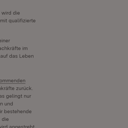
 wird die
it qualifizierte
einer
achkräfte im
g auf das Leben
n kommenden
kräfte zurück.
as gelingt nur
en und
wir bestehende
 die
ird angestrebt,