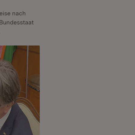
eise nach
 Bundesstaat
.