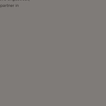
 Fenster)
tpartner in