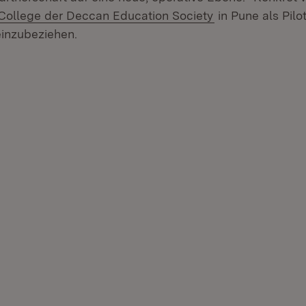
(Öffnet in neuem
College der Deccan Education Society
in Pune als Pilo
inzubeziehen.