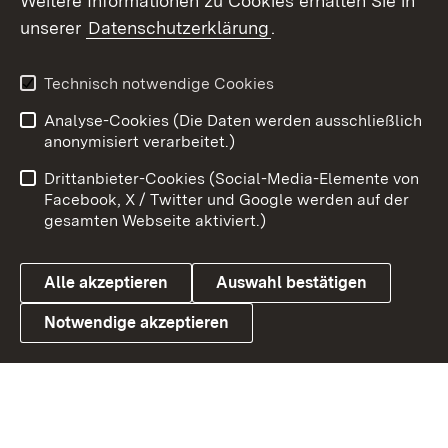
Weitere Informationen zu Cookies erhalten Sie in
X / Twitter
unserer
Datenschutzerklärung
.
Youtube
Technisch notwendige Cookies
Zum 
Analyse-Cookies (Die Daten werden ausschließlich
Impressum
Kontakt
anonymisiert verarbeitet.)
Benutzungshinweise
Netiquette
Drittanbieter-Cookies (Social-Media-Elemente von
Barrierefreiheit
Datenschutz
Facebook, X / Twitter und Google werden auf der
gesamten Webseite aktiviert.)
Cookies
Alle akzeptieren
Auswahl bestätigen
Notwendige akzeptieren
Link zum Landesportal