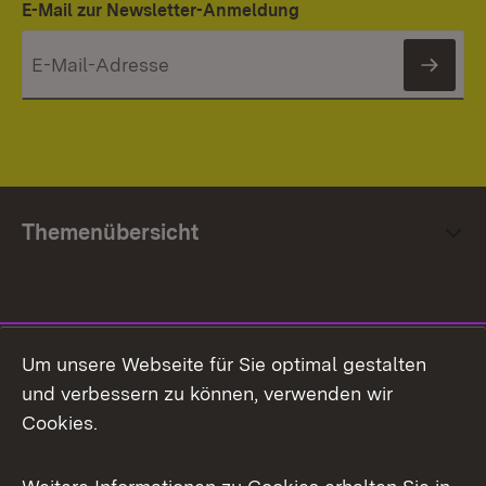
E-Mail zur Newsletter-Anmeldung
News
Themenübersicht
Social Media
Um unsere Webseite für Sie optimal gestalten
und verbessern zu können, verwenden wir
Facebook
Cookies.
Flickr