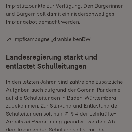
Impfstützpunkte zur Verfügung. Den Bürgerinnen
und Bürgern soll damit ein niederschwelliges
Impfangebot gemacht werden.
Extern:
(Öffnet in neue
Impfkampagne „dranbleibenBW“
Landesregierung stärkt und
entlastet Schulleitungen
In den letzten Jahren sind zahlreiche zusätzliche
Aufgaben auch aufgrund der Corona-Pandemie
auf die Schulleitungen in Baden-Württemberg
zugekommen. Zur Stärkung und Entlastung der
Extern:
Schulleitungen soll nun
§ 4 der Lehrkräfte-
(Öffnet in neuem Fenster)
Arbeitszeit-Verordnung
geändert werden. Ab
dem kommenden Schuljahr soll somit die