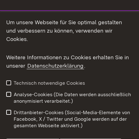
Social Media
Um unsere Webseite für Sie optimal gestalten
und verbessern zu können, verwenden wir
Facebook
Cookies.
Flickr
Weitere Informationen zu Cookies erhalten Sie in
X / Twitter
unserer
Datenschutzerklärung
.
Youtube
Technisch notwendige Cookies
Zum 
Analyse-Cookies (Die Daten werden ausschließlich
Impressum
Kontakt
anonymisiert verarbeitet.)
Benutzungshinweise
Netiquette
Drittanbieter-Cookies (Social-Media-Elemente von
Barrierefreiheit
Datenschutz
Facebook, X / Twitter und Google werden auf der
gesamten Webseite aktiviert.)
Cookies