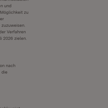
en und
 Möglichkeit zu
er
e zuzuweisen.
ffnet in neuem Fenster)
er Verfahren
euem Fenster)
i 2026 zielen.
ion nach
 die