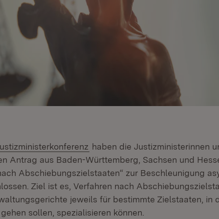
n:
(Öffnet in neuem Fenster)
Justizministerkonferenz
haben die Justizministerinnen 
 den Antrag aus Baden-Württemberg, Sachsen und Hess
nach Abschiebungszielstaaten“ zur Beschleunigung asy
lossen. Ziel ist es, Verfahren nach Abschiebungszielst
altungsgerichte jeweils für bestimmte Zielstaaten, in 
ehen sollen, spezialisieren können.