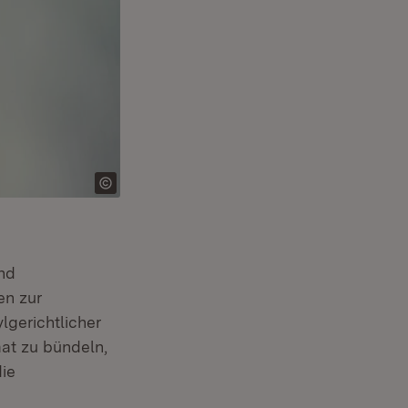
und
en zur
lgerichtlicher
aat zu bündeln,
die