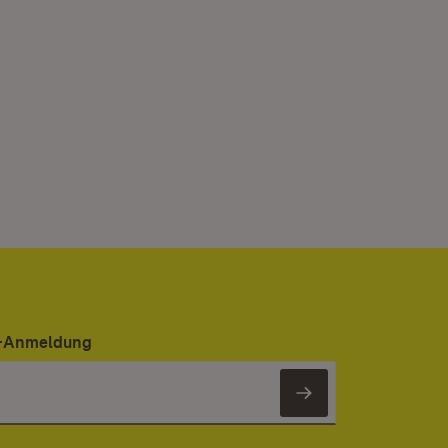
er-Anmeldung
Newsletter 