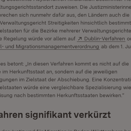
tungsgerichtsstandort zuweisen. Die Justizministerinn
sprechen sich nunmehr dafür aus, den Ländern auch die
Verwaltungsgericht Streitigkeiten hinsichtlich bestimmt
lstaaten für die Bezirke mehrerer Verwaltungsgericht
Extern:
(Ö
e Regelung würde vor allem auf
Dublin-Verfahren
od
ern:
(Öffnet in n
l- und Migrationsmanagementverordnung
ab dem 1. Jul
es betont: „In diesen Verfahren kommt es nicht auf die
im Herkunftsstaat an, sondern auf die jeweiligen
ungen im Zielstaat der Abschiebung. Eine Konzentrat
lstaaten würde eine vergleichbare Spezialisierung wie
isung nach bestimmten Herkunftsstaaten bewirken.“
ahren signifikant verkürzt