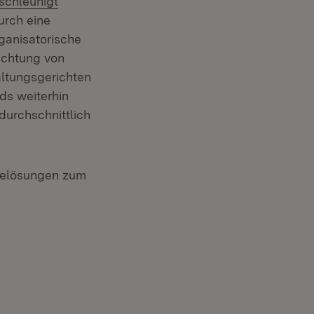
schleunigt
rch eine
ganisatorische
ichtung von
ltungsgerichten
ds weiterhin
durchschnittlich
relösungen zum