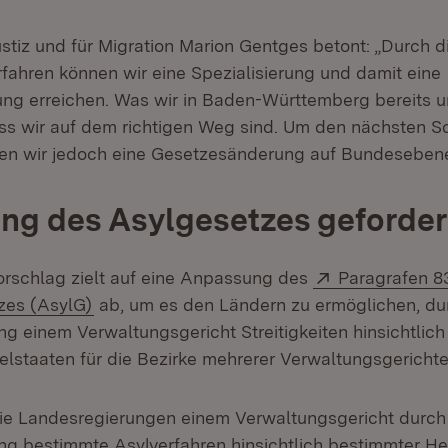
ustiz und für Migration Marion Gentges betont: „Durch d
rfahren können wir eine Spezialisierung und damit eine
rung erreichen. Was wir in Baden-Württemberg bereits 
ass wir auf dem richtigen Weg sind. Um den nächsten Sc
en wir jedoch eine Gesetzesänderung auf Bundesebene
g des Asylgesetzes geforder
Extern:
rschlag zielt auf eine Anpassung des
Paragrafen 8
(Öffnet in neuem Fenster)
zes (AsylG)
ab, um es den Ländern zu ermöglichen, du
g einem Verwaltungsgericht Streitigkeiten hinsichtlic
lstaaten für die Bezirke mehrerer Verwaltungsgericht
ie Landesregierungen einem Verwaltungsgericht durch
g bestimmte Asylverfahren hinsichtlich bestimmter He