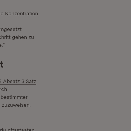
ie Konzentration
umgesetzt
hritt gehen zu
.“
t
3 Absatz 3 Satz
rch
h bestimmter
e zuzuweisen.
rkunftsstaaten