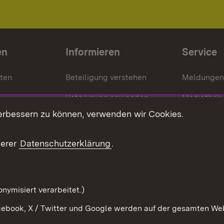
en
Informieren
Service
nten
Beteiligung verstehen
Meldungen
Beteiligung anwenden
Mediathek
erbessern zu können, verwenden wir Cookies.
ragte
Beteiligung stärken
Publikatio
Beteiligung erleben
Glossar
serer
Datenschutzerklärung
.
Beteiligung erforschen
mung
nymisiert verarbeitet.)
ebook, X / Twitter und Google werden auf der gesamten Webs