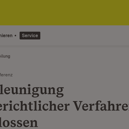
mieren
Service
eilung
ferenz
leunigung
erichtlicher Verfahr
lossen