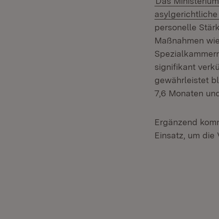
Das Ministerium
asylgerichtlich
personelle Stär
Maßnahmen wie d
Spezialkammern 
signifikant ver
gewährleistet bl
7,6 Monaten und 
Ergänzend komm
Einsatz, um die 