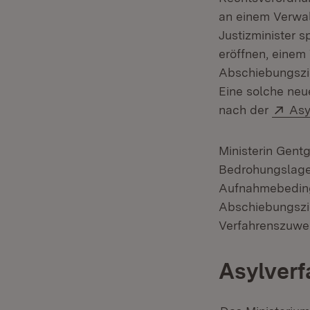
an einem Verwal
Justizminister 
eröffnen, einem 
Abschiebungszie
Eine solche neu
Ext
nach der
Asy
Ministerin Gentg
Bedrohungslage 
Aufnahmebeding
Abschiebungszie
Verfahrenszuwe
Asylverf