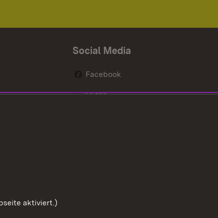
Social Media
Facebook
Flickr
nen
X / Twitter
Youtube
eite aktiviert.)
Zum Sei