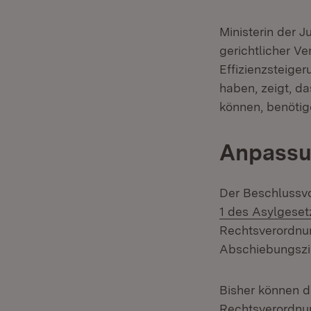
Ministerin der J
gerichtlicher Ve
Effizienzsteige
haben, zeigt, d
können, benötig
Anpassun
Der Beschlussvo
1 des Asylgeset
Rechtsverordnun
Abschiebungszie
Bisher können d
Rechtsverordnun