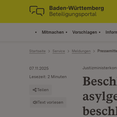
Zum Inhalt springen
Link zur Startseite
Mitmachen
Vorschlagen
Infor
Startseite
Service
Meldungen
Pressemitt
Justizministerkon
07.11.2025
Besch
Lesezeit: 2 Minuten
Teilen
asylg
Text vorlesen
besch