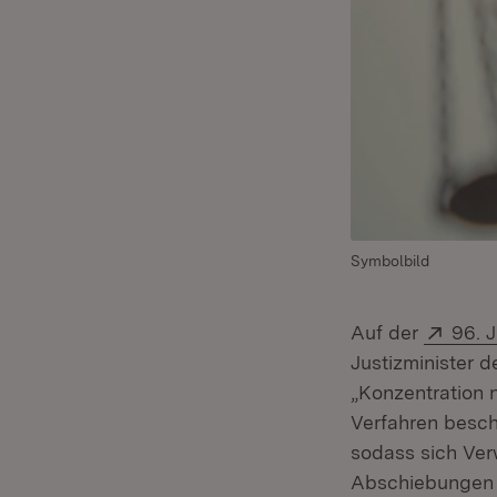
Symbolbild
Exter
Auf der
96. 
Justizminister
„Konzentration 
Verfahren besch
sodass sich Verw
Abschiebungen g