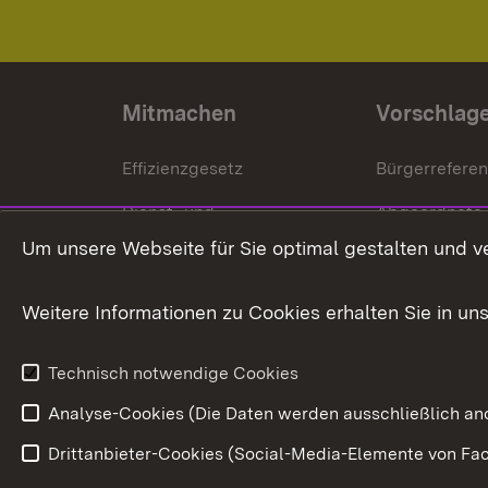
Mitmachen
Vorschlag
Effizienzgesetz
Bürgerrefere
Dienst- und
Abgeordnete
Versorgungsbezüge
Um unsere Webseite für Sie optimal gestalten und v
Bürgerbeauft
Kommunale Verfahren
Petition
Weitere Informationen zu Cookies erhalten Sie in un
Weitere
Volksantrag
Beteiligungsprozesse
Technisch notwendige Cookies
Volksabstim
Analyse-Cookies (Die Daten werden ausschließlich ano
Drittanbieter-Cookies (Social-Media-Elemente von Fac