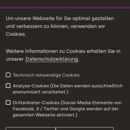
Social Media
Um unsere Webseite für Sie optimal gestalten
und verbessern zu können, verwenden wir
Facebook
Cookies.
Flickr
Weitere Informationen zu Cookies erhalten Sie in
X / Twitter
unserer
Datenschutzerklärung
.
Youtube
Technisch notwendige Cookies
Zum 
Analyse-Cookies (Die Daten werden ausschließlich
Impressum
Kontakt
anonymisiert verarbeitet.)
Benutzungshinweise
Netiquette
Drittanbieter-Cookies (Social-Media-Elemente von
Barrierefreiheit
Datenschutz
Facebook, X / Twitter und Google werden auf der
gesamten Webseite aktiviert.)
Cookies