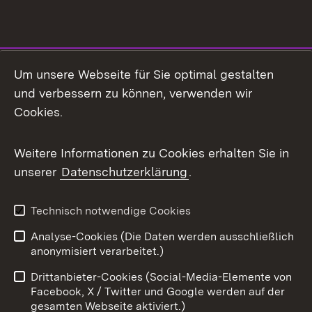
Social Media
Um unsere Webseite für Sie optimal gestalten
und verbessern zu können, verwenden wir
Facebook
Cookies.
Flickr
Weitere Informationen zu Cookies erhalten Sie in
X / Twitter
unserer
Datenschutzerklärung
.
Youtube
Technisch notwendige Cookies
Zum 
Analyse-Cookies (Die Daten werden ausschließlich
Impressum
Kontakt
anonymisiert verarbeitet.)
Benutzungshinweise
Netiquette
Drittanbieter-Cookies (Social-Media-Elemente von
Barrierefreiheit
Datenschutz
Facebook, X / Twitter und Google werden auf der
gesamten Webseite aktiviert.)
Cookies