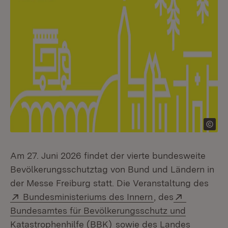
Am 27. Juni 2026 findet der vierte bundesweite
Bevölkerungsschutztag von Bund und Ländern in
der Messe Freiburg statt. Die Veranstaltung des
Extern:
(Öffnet in neuem 
Extern:
Bundesministeriums des Innern
, des
Bundesamtes für Bevölkerungsschutz und
(Öffnet in neuem Fenster)
Katastrophenhilfe (BBK)
sowie des Landes