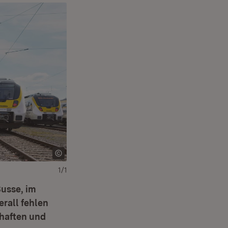
1/1
Busse, im
rall fehlen
chaften und