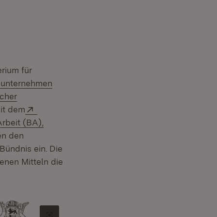
erium für
sunternehmen
cher
Extern:
it dem
rbeit (BA),
en den
 Bündnis ein.
Die
enen Mitteln die