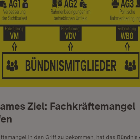
ames Ziel: Fachkräftemangel
fen
temangel in den Griff zu bekommen, hat das Bündnis 