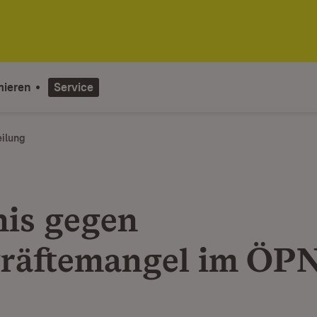
mieren
Service
eilung
is gegen
räftemangel im ÖP