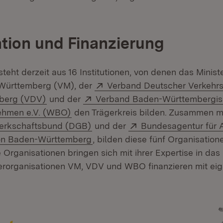
tion und Finanzierung
eht derzeit aus 16 Institutionen, von denen das Minist
Extern:
Württemberg (VM), der
Verband Deutscher Verkehr
(Öffnet in neuem Fenster)
Extern:
berg (VDV)
und der
Verband Baden-Württembergis
(Öffnet in neuem Fenster)
ehmen e.V. (WBO)
den Trägerkreis bilden. Zusammen m
(Öffnet in neuem Fenster)
Extern:
erkschaftsbund (DGB)
und der
Bundesagentur für A
(Öffnet in neuem Fenster)
ion Baden-Württemberg
, bilden diese fünf Organisation
e Organisationen bringen sich mit ihrer Expertise in das
gerorganisationen VM, VDV und WBO finanzieren mit eig