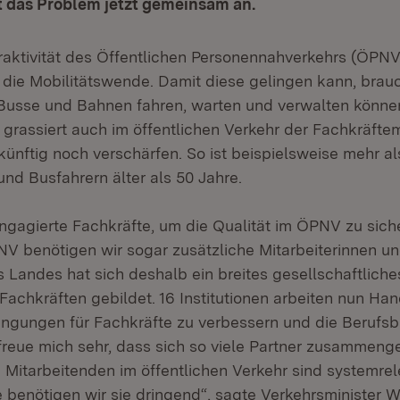
 das Problem jetzt gemeinsam an.
aktivität des Öffentlichen Personennahverkehrs (ÖPNV
r die Mobilitätswende. Damit diese gelingen kann, bra
 Busse und Bahnen fahren, warten und verwalten könne
 grassiert auch im öffentlichen Verkehr der Fachkräfte
künftig noch verschärfen. So ist beispielsweise mehr al
nd Busfahrern älter als 50 Jahre.
ngagierte Fachkräfte, um die Qualität im ÖPNV zu sich
 benötigen wir sogar zusätzliche Mitarbeiterinnen und
es Landes hat sich deshalb ein breites gesellschaftlich
achkräften gebildet. 16 Institutionen arbeiten nun Ha
gungen für Fachkräfte zu verbessern und die Berufsb
freue mich sehr, dass sich so viele Partner zusammen
 Mitarbeitenden im öffentlichen Verkehr sind systemrele
 benötigen wir sie dringend“, sagte Verkehrsminister W