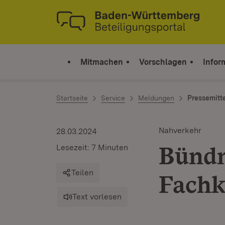
Zum Inhalt springen
Link zur Startseite
Mitmachen
Vorschlagen
Infor
Startseite
Service
Meldungen
Pressemitt
Nahverkehr
28.03.2024
Bündn
Lesezeit: 7 Minuten
Teilen
Fachk
Text vorlesen