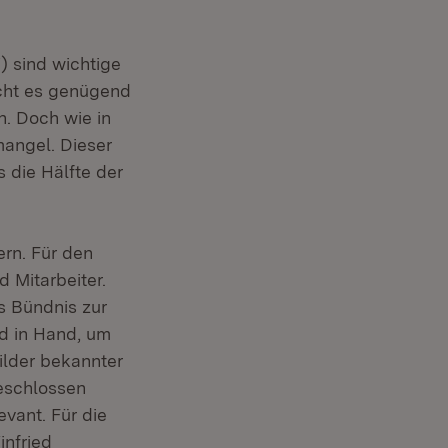
) sind wichtige
ucht es genügend
n. Doch wie in
mangel. Dieser
s die Hälfte der
ern. Für den
 Mitarbeiter.
es Bündnis zur
nd in Hand, um
ilder bekannter
geschlossen
vant. Für die
infried