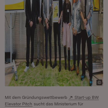
Extern:
Mit dem Gründungswettbewerb
Start-up BW
(Öffnet in neuem Fenster)
Elevator Pitch
sucht das Ministerium für