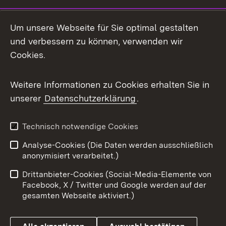
Social Media
Um unsere Webseite für Sie optimal gestalten
und verbessern zu können, verwenden wir
Facebook
Cookies.
Flickr
Weitere Informationen zu Cookies erhalten Sie in
X / Twitter
unserer
Datenschutzerklärung
.
Youtube
Technisch notwendige Cookies
Zum 
Analyse-Cookies (Die Daten werden ausschließlich
Impressum
Kontakt
anonymisiert verarbeitet.)
Benutzungshinweise
Netiquette
Drittanbieter-Cookies (Social-Media-Elemente von
Barrierefreiheit
Datenschutz
Facebook, X / Twitter und Google werden auf der
gesamten Webseite aktiviert.)
Cookies