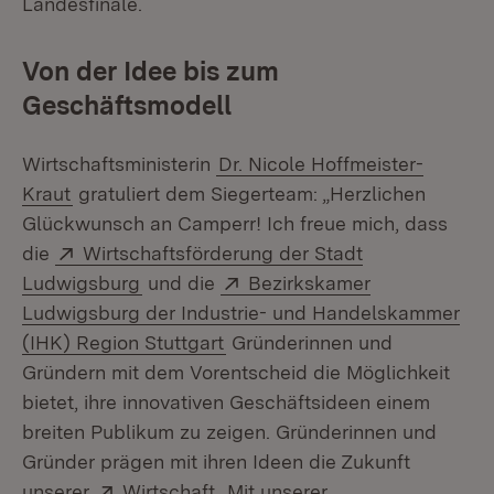
Landesfinale.
Von der Idee bis zum
Geschäftsmodell
Wirtschaftsministerin
Dr. Nicole Hoffmeister-
Kraut
gratuliert dem Siegerteam: „Herzlichen
Glückwunsch an Camperr! Ich freue mich, dass
Extern:
die
Wirtschaftsförderung der Stadt
(Öffnet in neuem Fenster)
Extern:
Ludwigsburg
und die
Bezirkskamer
Ludwigsburg der Industrie- und Handelskammer
(Öffnet in neuem Fenster)
(IHK) Region Stuttgart
Gründerinnen und
Gründern mit dem Vorentscheid die Möglichkeit
bietet, ihre innovativen Geschäftsideen einem
breiten Publikum zu zeigen. Gründerinnen und
Gründer prägen mit ihren Ideen die Zukunft
Extern:
(Öffnet in neuem Fenster)
unserer
Wirtschaft
. Mit unserer