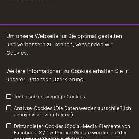
Social Media
Um unsere Webseite für Sie optimal gestalten
und verbessern zu können, verwenden wir
Facebook
Cookies.
Flickr
Weitere Informationen zu Cookies erhalten Sie in
X / Twitter
unserer
Datenschutzerklärung
.
Youtube
Technisch notwendige Cookies
Zum 
Analyse-Cookies (Die Daten werden ausschließlich
Impressum
Kontakt
anonymisiert verarbeitet.)
Benutzungshinweise
Netiquette
Drittanbieter-Cookies (Social-Media-Elemente von
Barrierefreiheit
Datenschutz
Facebook, X / Twitter und Google werden auf der