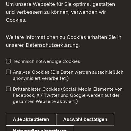
Um unsere Webseite für Sie optimal gestalten
und verbessern zu können, verwenden wir
Facebook
Cookies.
Flickr
Weitere Informationen zu Cookies erhalten Sie in
X / Twitter
unserer
Datenschutzerklärung
.
Youtube
Technisch notwendige Cookies
Zum 
Analyse-Cookies (Die Daten werden ausschließlich
Impressum
Kontakt
anonymisiert verarbeitet.)
Benutzungshinweise
Netiquette
Drittanbieter-Cookies (Social-Media-Elemente von
Barrierefreiheit
Datenschutz
Facebook, X / Twitter und Google werden auf der
gesamten Webseite aktiviert.)
Cookies
Alle akzeptieren
Auswahl bestätigen