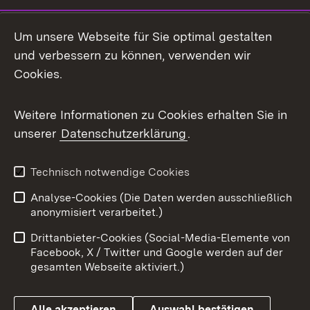
Social Media
Um unsere Webseite für Sie optimal gestalten
und verbessern zu können, verwenden wir
Facebook
Cookies.
Flickr
Weitere Informationen zu Cookies erhalten Sie in
X / Twitter
unserer
Datenschutzerklärung
.
Youtube
Technisch notwendige Cookies
Zum 
Analyse-Cookies (Die Daten werden ausschließlich
Impressum
Kontakt
anonymisiert verarbeitet.)
Benutzungshinweise
Netiquette
Drittanbieter-Cookies (Social-Media-Elemente von
Barrierefreiheit
Datenschutz
Facebook, X / Twitter und Google werden auf der
gesamten Webseite aktiviert.)
Cookies
Alle akzeptieren
Auswahl bestätigen