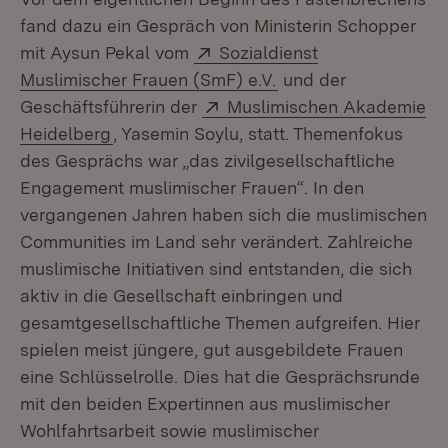
fand dazu ein Gespräch von Ministerin Schopper
Extern:
mit Aysun Pekal vom
Sozialdienst
(Öffnet in neuem Fen
Muslimischer Frauen (SmF) e.V.
und der
Extern:
Geschäftsführerin der
Muslimischen Akademie
(Öffnet in neuem Fenster)
Heidelberg
, Yasemin Soylu, statt. Themenfokus
des Gesprächs war „das zivilgesellschaftliche
Engagement muslimischer Frauen“. In den
vergangenen Jahren haben sich die muslimischen
Communities im Land sehr verändert. Zahlreiche
muslimische Initiativen sind entstanden, die sich
aktiv in die Gesellschaft einbringen und
gesamtgesellschaftliche Themen aufgreifen. Hier
spielen meist jüngere, gut ausgebildete Frauen
eine Schlüsselrolle. Dies hat die Gesprächsrunde
mit den beiden Expertinnen aus muslimischer
Wohlfahrtsarbeit sowie muslimischer