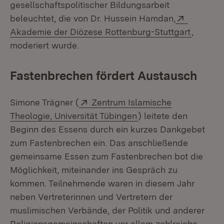
gesellschaftspolitischer Bildungsarbeit
Extern:
beleuchtet, die von Dr. Hussein Hamdan,
(Öffnet
Akademie der Diözese Rottenburg-Stuttgart
,
moderiert wurde.
Fastenbrechen fördert Austausch
Extern:
Simone Trägner (
Zentrum Islamische
(Öffnet in neuem Fen
Theologie, Universität Tübingen
) leitete den
Beginn des Essens durch ein kurzes Dankgebet
zum Fastenbrechen ein. Das anschließende
gemeinsame Essen zum Fastenbrechen bot die
Möglichkeit, miteinander ins Gespräch zu
kommen. Teilnehmende waren in diesem Jahr
neben Vertreterinnen und Vertretern der
muslimischen Verbände, der Politik und anderer
Religionsgemeinschaften vor allem zahlreiche