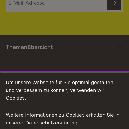
News
Themenübersicht
Social Media
Um unsere Webseite für Sie optimal gestalten
und verbessern zu können, verwenden wir
Facebook
Cookies.
Flickr
Weitere Informationen zu Cookies erhalten Sie in
X / Twitter
unserer
Datenschutzerklärung
.
Youtube