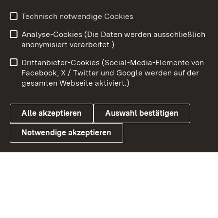
Technisch notwendige Cookies
Zum 
Analyse-Cookies (Die Daten werden ausschließlich
Impressum
Kontakt
anonymisiert verarbeitet.)
Benutzungshinweise
Netiquette
Drittanbieter-Cookies (Social-Media-Elemente von
Barrierefreiheit
Datenschutz
Facebook, X / Twitter und Google werden auf der
gesamten Webseite aktiviert.)
Cookies
Alle akzeptieren
Auswahl bestätigen
Notwendige akzeptieren
Link zum Landesportal