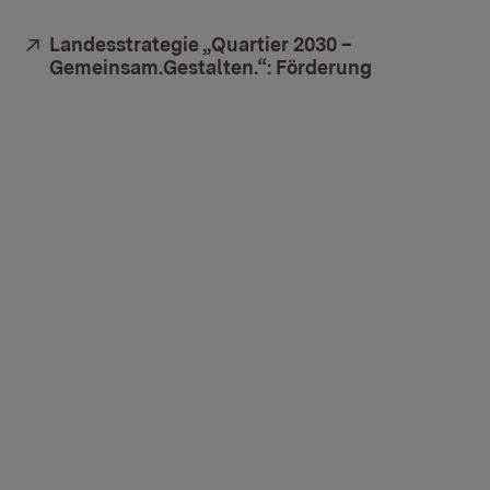
Extern:
Landesstrategie „Quartier 2030 –
Gemeinsam.Gestalten.“: Förderung
(Öffnet in n