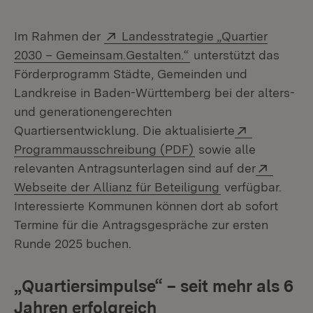
Extern:
Im Rahmen der
Landesstrategie „Quartier
(Öffnet in neuem Fens
2030 – Gemeinsam.Gestalten.“
unterstützt das
Förderprogramm Städte, Gemeinden und
Landkreise in Baden-Württemberg bei der alters-
und generationengerechten
Extern:
Quartiersentwicklung. Die aktualisierte
(Öffnet in neuem Fen
Programmausschreibung (PDF)
sowie alle
Extern:
relevanten Antragsunterlagen sind auf der
(Öffnet in neue
Webseite der Allianz für Beteiligung
verfügbar.
Interessierte Kommunen können dort ab sofort
Termine für die Antragsgespräche zur ersten
Runde 2025 buchen.
„Quartiersimpulse“ – seit mehr als 6
Jahren erfolgreich